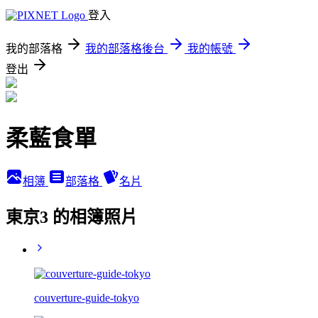
登入
我的部落格
我的部落格後台
我的帳號
登出
柔藍食單
相簿
部落格
名片
東京3 的相簿照片
couverture-guide-tokyo