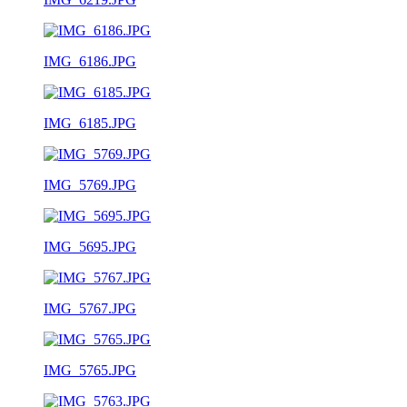
IMG_6186.JPG
IMG_6185.JPG
IMG_5769.JPG
IMG_5695.JPG
IMG_5767.JPG
IMG_5765.JPG