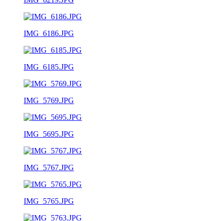
IMG_6186.JPG
IMG_6185.JPG
IMG_5769.JPG
IMG_5695.JPG
IMG_5767.JPG
IMG_5765.JPG