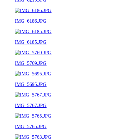
IMG_6186.JPG
IMG_6185.JPG
IMG_5769.JPG
IMG_5695.JPG
IMG_5767.JPG
IMG_5765.JPG