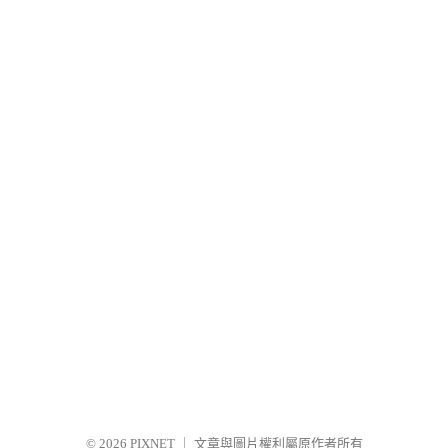
© 2026
PIXNET
｜
文章與圖片權利屬原作者所有