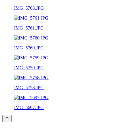
IMG_5763.JPG
IMG_5761.JPG
IMG_5760.JPG
IMG_5759.JPG
IMG_5758.JPG
IMG_5697.JPG