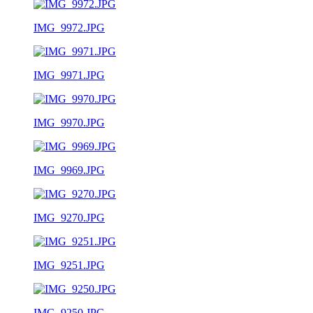
IMG_9972.JPG
IMG_9971.JPG
IMG_9970.JPG
IMG_9969.JPG
IMG_9270.JPG
IMG_9251.JPG
IMG_9250.JPG