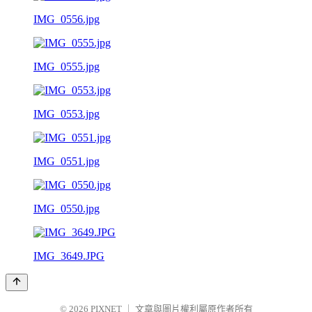
IMG_0556.jpg
IMG_0555.jpg
IMG_0553.jpg
IMG_0551.jpg
IMG_0550.jpg
IMG_3649.JPG
© 2026
PIXNET
｜
文章與圖片權利屬原作者所有