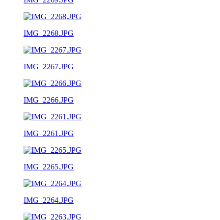
IMG_2268.JPG
IMG_2267.JPG
IMG_2266.JPG
IMG_2261.JPG
IMG_2265.JPG
IMG_2264.JPG