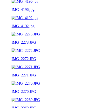
IMG_4196.jpg
IMG_4192.jpg
IMG_2273.JPG
IMG_2272.JPG
IMG_2271.JPG
IMG_2270.JPG
IMG_2269.JPG