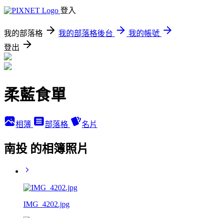
登入
我的部落格
我的部落格後台
我的帳號
登出
柔藍食單
相簿
部落格
名片
南投 的相簿照片
IMG_4202.jpg