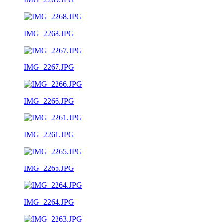
IMG_2268.JPG
IMG_2267.JPG
IMG_2266.JPG
IMG_2261.JPG
IMG_2265.JPG
IMG_2264.JPG