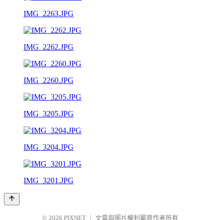
IMG_2263.JPG
IMG_2262.JPG
IMG_2260.JPG
IMG_3205.JPG
IMG_3204.JPG
IMG_3201.JPG
© 2026
PIXNET
｜
文章與圖片權利屬原作者所有