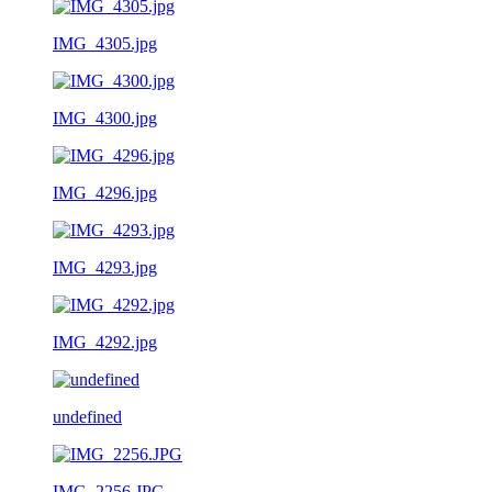
IMG_4305.jpg
IMG_4300.jpg
IMG_4296.jpg
IMG_4293.jpg
IMG_4292.jpg
undefined
IMG_2256.JPG