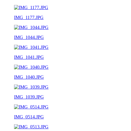
IMG_1177.JPG
IMG_1044.JPG
IMG_1041.JPG
IMG_1040.JPG
IMG_1039.JPG
IMG_0514.JPG