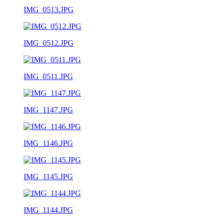
IMG_0513.JPG
IMG_0512.JPG
IMG_0511.JPG
IMG_1147.JPG
IMG_1146.JPG
IMG_1145.JPG
IMG_1144.JPG