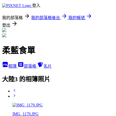
登入
我的部落格
我的部落格後台
我的帳號
登出
柔藍食單
相簿
部落格
名片
大陸3 的相簿照片
IMG_1179.JPG