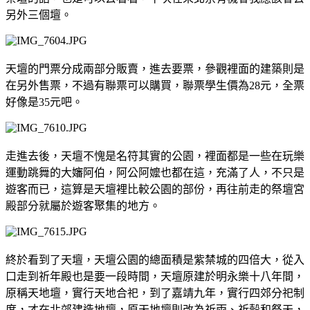
另外三個壇。
天壇的門票分成兩部分販賣，進去要票，參觀裡面的建築則是
在另外售票，不過有聯票可以購買，聯票學生價為28元，全票
好像是35元吧。
走進去後，天壇不愧是名符其實的公園，裡面都是一些在玩樂
運動跳舞的大嬸阿伯，阿公阿嬤也都在這，充滿了人，不只是
遊客而已，這算是天壇裡比較公園的部份，再往前走的祭壇宮
殿部分就屬於遊客聚集的地方。
終於看到了天壇，天壇公園的總面積是紫禁城的四倍大，從入
口走到祈年殿也是要一段時間，天壇原建於明永樂十八年間，
原稱天地壇，實行天地合祀，到了嘉靖九年，實行四郊分祀制
度，才在北郊建造地壇，原天地壇則改為祈雨、祈榖和祭天，