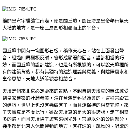
離開皇穹宇繼續往南走，便是圜丘壇，圜丘壇是皇帝舉行祭天
大禮的地方，是一座三層圓形相疊而上的平台。
圜丘壇中間有一塊圓形石板，稱作天心石，站在上面發出聲
音，經過四周欄板反射，會形成顯著的回音，設計相當的巧
妙，而圜丘壇的設計建造，也是有所根據的，可以說天壇裡所
有的建築背後，都有其獨特的建造理論與意義，與陰陽風水和
皇帝思想、天地人道等觀念相結合。
天壇是個來北京必定要來的景點，不親自到天壇真的無法感受
到皇家建築的壯麗精美，這在台灣是難以體會的，這種宮殿式
的建築，世界上也沒有幾處有了，而且還保持的相當完整，來
了天壇真是不虛此行，雖然天壇真的是大的很誇張，走了相當
多的路，而且天壇除了遊客來觀光外，宮殿以外的公園部分，
幾乎都是北京人休閒運動的地方，有打球的、跳舞的、唱歌的