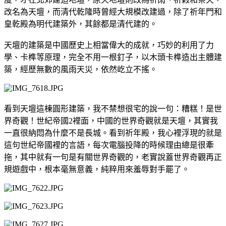
改名為天壇，而清代乾隆時曾經大規模改建過，除了祈年門和
皇乾殿為明代建築外，其餘都是清代建的。
天壇的建築是中國歷史上相當偉大的成就，巧妙的利用了力
學、卡榫等原理，完全不用一根釘子，以木頭卡榫造出主體建
築，經歷無數的風雨天災，依然屹立不搖。
看到天壇這棟圓形建築，我不禁想很宅的說一句：糟糕！是世
界奇觀！世紀帝國2裡面，中國的世界奇觀就是天壇，其實我
一直很納悶為什麼不是長城。看到祈年殿，我心裡浮現的就是
這句世紀帝國裡的言語，每次電腦投降的時候理由總是很牽
拖，其中就有一句是有關世界奇觀的，老實說蓋世界奇觀再正
規遊戲中，根本毫無意義，純粹用來羞辱對手罷了。