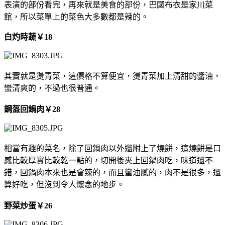
表演的部份看完，再來就是美食的部份，巴國布衣是家川菜
館，所以菜單上的菜色大多數都是辣的。
白灼時蔬
￥
18
其實就是燙青菜，這價格不算便宜，燙青菜加上清甜的醬油，
蠻清爽的，不過也很普通。
鋼盔回鍋肉
￥28
相當有趣的菜名，除了回鍋肉以外還附上了燒餅，這燒餅是口
感比較厚實比較乾一點的，切開後夾上回鍋肉吃，味道還不
錯，回鍋肉本來也是會辣的，而且蠻油膩的，肉不是很多，還
算好吃，但沒到令人懷念的地步。
野菜炒蛋
￥
26