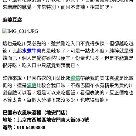
來麻麻的感覺，非常特別，而且不會辣，相當好吃。
麻婆豆腐
這也是吃川菜必點的，雖然剛吃入口不覺得多辣，但卻越吃越
辣，比起
水煮牛肉
真是辣多了，可是一點也不麻，純粹就是很
辣而已，個人是覺得雖然很便宜，份量也很多，但是不能算是
很好吃，吃入口中只感覺到辣而已。
整體來說，巴國布衣的川菜比起
渝信
帶給我的美味震撼是比較
低的，還是
渝信
比較合我口味，不過巴國布衣有精采免費的川
劇變臉可以看，還是可以來吃個飯，看個表演的，反正價格也
不算太貴，每個人分攤下來沒多少，也吃得很飽。
巴國布衣風味酒樓（地安門店）
地址：北京市西城區地安門東大街89-3號
電話：010-64008888