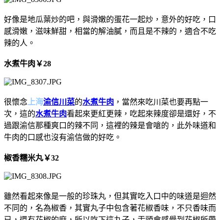
好像是地瓜葉炒的吧，與滑嫩的蛋花一起炒，意外的好吃，口
感滑嫩，滋味鮮甜，相當的解油膩，而且是不辣的，適合不吃
辣的人。
水煮牛肉
￥
28
很懷念
上海
渝信川菜
的
水煮牛肉
，當然來吃川菜也要再點一
次，這的
水煮牛肉
看起來更紅更辣，吃起來辣度卻是還好，不
過跟渝信那種爽口的辣不同，這裡的辣是會嗆的，此外味道和
牛肉的口感也沒有渝信做的好吃。
椒香糯米丸
￥
32
雖然看起來像是一般的珍珠丸，但其實吃入口中的味道是迴然
不同的，名為椒香，其實丸子中包含著花椒香味，不只香味而
已，還有花椒的麻，所以吃下這丸子，舌頭會感覺到花椒所帶