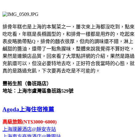
排骨年糕也是上海的本幫菜之一，屢次來上海都沒吃到，點來
吃吃看，年糕是長橢圓型的，和排骨一樣都是用炸的，吃起來
表皮略脆帶點Q，排骨的麵衣很厚，但肉的調味還不錯，淋上
鹹甜的醬油，還帶了一點魚腥味，整體來說我覺得不算好吃，
果然是連鎖店品質，回來看了大眾點評網的介紹，果然是路過
充飢還可以，但沒必要特地去吃，正好符合我當時的心態，就
真的是路過充飢，下次要再去吃是不可能的。
豐裕生煎（魯班路店）
地址：上海市盧灣區魯班路529號
Agoda上海住宿推薦
高級旅館(NT$3000~6000)
上海璞麗酒店@靜安寺站
上海東方商旅酒店@豫園站