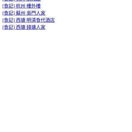
[食記] 杭州 樓外樓
[食記] 蘇州 吳門人家
[食記] 西塘 明清食代酒店
[食記] 西塘 錢塘人家