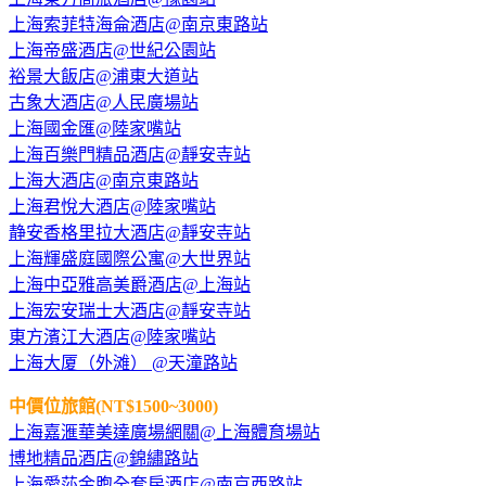
上海索菲特海侖酒店@南京東路站
上海帝盛酒店@世紀公園站
裕景大飯店@浦東大道站
古象大酒店@人民廣場站
上海國金匯@陸家嘴站
上海百樂門精品酒店@靜安寺站
上海大酒店@南京東路站
上海君悅大酒店@陸家嘴站
静安香格里拉大酒店@靜安寺站
上海輝盛庭國際公寓@大世界站
上海中亞雅高美爵酒店@上海站
上海宏安瑞士大酒店@靜安寺站
東方濱江大酒店@陸家嘴站
上海大厦（外滩） @天潼路站
中價位旅館(NT$1500~3000)
上海嘉滙華美達廣場網關@上海體育場站
博地精品酒店@錦繡路站
上海愛莎金煦全套房酒店@南京西路站