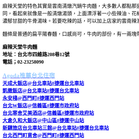
麻辣天堂的特色其實是雲南清燉汽鍋牛肉麵，大多數人都點那
同，看起來就像是一般清燉湯頭，上面漂浮著一小些辣油、花
濃郁甘甜的牛骨湯味。若要吃辣的話，可以加上店家的雲南辣
麵條是普通的扁平陽春麵，口感尚可，牛肉的部份，有一兩塊
麻辣天堂牛肉麵
地址：台北市四維路208巷12號
電話；02-23258090
Agoda推薦台北住宿
天成大飯店@台北車站#捷運台北車站
凱撒飯店@台北車站#捷運台北車站
永安棧@西門町#捷運西門站
台北W飯店@信義區#捷運市政府站
台北寒舍艾美酒店@信義區#捷運市政府站
大倉久和大飯店@中山區#捷運中山站
新驛旅店台北車站三館@台北車站#捷運台北車站
台北西門町意舍@西門町#捷運西門站