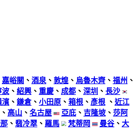
、
嘉峪關
、
酒泉
、
敦煌
、
烏魯木齊
、
福州
、
寧波
、
紹興
、
重慶
、
成都
、
深圳
、
長沙
橫濱
、
鎌倉
、
小田原
、
箱根
、
彥根
、
近江
、
高山
、
名古屋
亞庇
、
吉隆坡
、
莎阿
隆那
、
翡冷翠
、
羅馬
梵蒂岡
曼谷
、
大