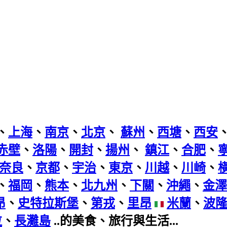
、
上海
、
南京
、
北京
、
蘇州
、
西塘
、
西安
赤壁
、
洛陽
、
開封
、
揚州
、
鎮江
、
合肥
、
奈良
、
京都
、
宇治
、
東京
、
川越
、
川崎
、
、
福岡
、
熊本
、
北九州
、
下關
、
沖繩
、
金澤
昂
、
史特拉斯堡
、
第戎
、
里昂
米蘭
、
波
拉
、
長灘島
..的美食、旅行與生活...