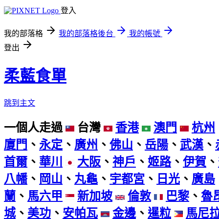
登入
我的部落格
我的部落格後台
我的帳號
登出
柔藍食單
跳到主文
一個人走過
台灣
香港
澳門
杭州
廈門
、
永定
、
廣州
、
佛山
、
岳陽
、
武漢
、
首爾
、
華川
大阪
、
神戶
、
姬路
、
伊賀
、
八幡
、
岡山
、
丸龜
、
宇都宮
、
日光
、
廣島
蘭
、
馬六甲
新加坡
倫敦
巴黎
、
魯
城
、
美功
、
安帕瓦
金邊
、
暹粒
馬尼