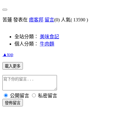
苦蓮 發表在
痞客邦
留言
(0)
人氣(
13590
)
全站分類：
美味食記
個人分類：
牛肉麵
▲top
載入更多
公開留言
私密留言
發佈留言