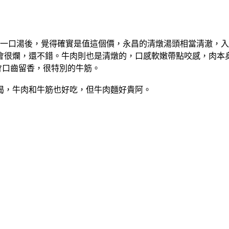
了一口湯後，覺得確實是值這個價，永昌的清燉湯頭相當清澈，
會很爛，還不錯。牛肉則也是清燉的，口感軟嫩帶點咬感，肉本
會口齒留香，很特別的牛筋。
喝，牛肉和牛筋也好吃，但牛肉麵好貴阿。