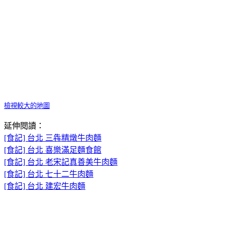
檢視較大的地圖
延伸閱讀：
[食記] 台北 三犇精燉牛肉麵
[食記] 台北 喜樂滿足麵食館
[食記] 台北 老宋記真善美牛肉麵
[食記] 台北 七十二牛肉麵
[食記] 台北 建宏牛肉麵