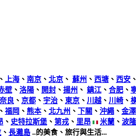
、
上海
、
南京
、
北京
、
蘇州
、
西塘
、
西安
赤壁
、
洛陽
、
開封
、
揚州
、
鎮江
、
合肥
、
奈良
、
京都
、
宇治
、
東京
、
川越
、
川崎
、
、
福岡
、
熊本
、
北九州
、
下關
、
沖繩
、
金澤
昂
、
史特拉斯堡
、
第戎
、
里昂
米蘭
、
波
拉
、
長灘島
..的美食、旅行與生活...