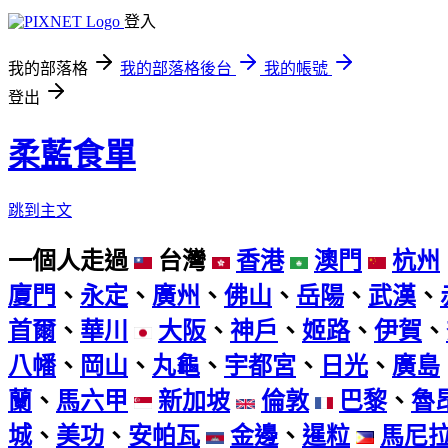
登入
我的部落格
我的部落格後台
我的帳號
登出
柔藍食單
跳到主文
一個人走過
台灣
香港
澳門
杭州
廈門
、
永定
、
廣州
、
佛山
、
岳陽
、
武漢
、
首爾
、
華川
大阪
、
神戶
、
姬路
、
伊賀
、
八幡
、
岡山
、
丸龜
、
宇都宮
、
日光
、
廣島
蘭
、
馬六甲
新加坡
倫敦
巴黎
、
魯
城
、
美功
、
安帕瓦
金邊
、
暹粒
馬尼