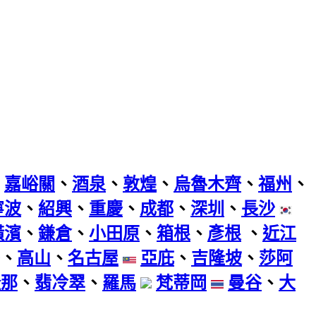
、
嘉峪關
、
酒泉
、
敦煌
、
烏魯木齊
、
福州
、
寧波
、
紹興
、
重慶
、
成都
、
深圳
、
長沙
橫濱
、
鎌倉
、
小田原
、
箱根
、
彥根
、
近江
、
高山
、
名古屋
亞庇
、
吉隆坡
、
莎阿
隆那
、
翡冷翠
、
羅馬
梵蒂岡
曼谷
、
大