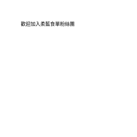
歡迎加入柔藍食單粉絲團