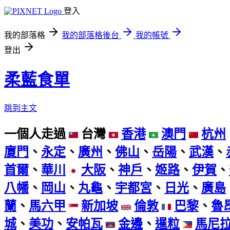
登入
我的部落格
我的部落格後台
我的帳號
登出
柔藍食單
跳到主文
一個人走過
台灣
香港
澳門
杭州
廈門
、
永定
、
廣州
、
佛山
、
岳陽
、
武漢
、
首爾
、
華川
大阪
、
神戶
、
姬路
、
伊賀
、
八幡
、
岡山
、
丸龜
、
宇都宮
、
日光
、
廣島
蘭
、
馬六甲
新加坡
倫敦
巴黎
、
魯
城
、
美功
、
安帕瓦
金邊
、
暹粒
馬尼