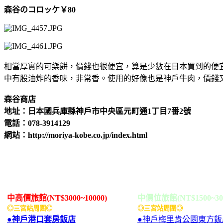
森谷のコロッケ
￥
80
相當厚實的可樂餅，價錢也很便宜，算是少數在日本買到的便
中有股油炸的香味，非常香。使用的好像也是神戶牛肉，價錢
森谷商店
地址：日本國兵庫縣神戶市中央區元町通1丁目7番2號
電話：078-3914129
網站：http://moriya-kobe.co.jp/index.html
中高價旅館(NT$3000~10000)
中價位旅館(NT$1500~30
◎三宮站周圍◎
◎三宮站周圍◎
●神戶港口套房飯店
●神戶梅里肯公園東方飯