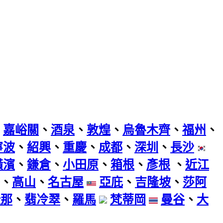
、
嘉峪關
、
酒泉
、
敦煌
、
烏魯木齊
、
福州
、
寧波
、
紹興
、
重慶
、
成都
、
深圳
、
長沙
橫濱
、
鎌倉
、
小田原
、
箱根
、
彥根
、
近江
、
高山
、
名古屋
亞庇
、
吉隆坡
、
莎阿
隆那
、
翡冷翠
、
羅馬
梵蒂岡
曼谷
、
大