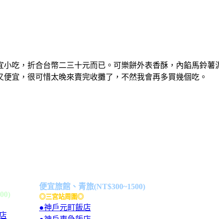
宜小吃，折合台幣二三十元而已。可樂餅外表香酥，內餡馬鈴薯
又便宜，很可惜太晚來賣完收攤了，不然我會再多買幾個吃。
便宜旅館、青旅(NT$300~1500)
00)
◎三宮站周圍◎
●神戶元町飯店
店