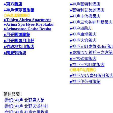
●東方飯店
●神戶蒙特利酒店
●神戶伊莎哥旅館
●蒙特利艾美麗酒店
◎有馬溫泉周圍◎
●神戶圭信譽飯店
●Tabiyu Abrigo Apartment
●神戶三宮芬迪別墅飯店
●Arima Spa Hyoe Koyokaku
●神户B飯店
●Arimasanso Gosho Bessho
●神戶廣場飯店
●月光園鴻朧館
●神戶大倉飯店
●月光園游月山莊
●神戶元町東急Bizfort飯
●竹取地丸山飯店
●東橫INN 神戶三之宮
●陶泉御所坊
●三宮碼頭飯店
●神戶三宮阿帕飯店
◎新神戶站周圍◎
●神戶ANA皇冠假日飯
●神戶伊莎哥旅館
延伸閱讀：
[遊記] 神戶 北野異人館
[遊記] 神戶 北野天滿神社
[食記] 神戶 神戶六甲牧場