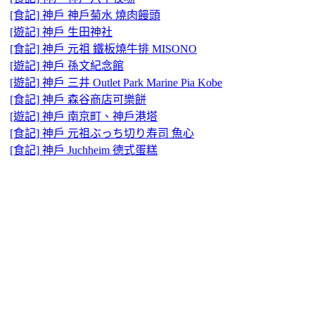
[食記] 神戶 神戶菊水 燒肉饅頭
[遊記] 神戶 生田神社
[食記] 神戶 元祖 鐵板燒牛排 MISONO
[遊記] 神戶 孫文紀念館
[遊記] 神戶 三井 Outlet Park Marine Pia Kobe
[食記] 神戶 森谷商店可樂餅
[遊記] 神戶 南京町、神戶港塔
[食記] 神戶 元祖ぶっち切り寿司 魚心
[食記] 神戶 Juchheim 德式蛋糕