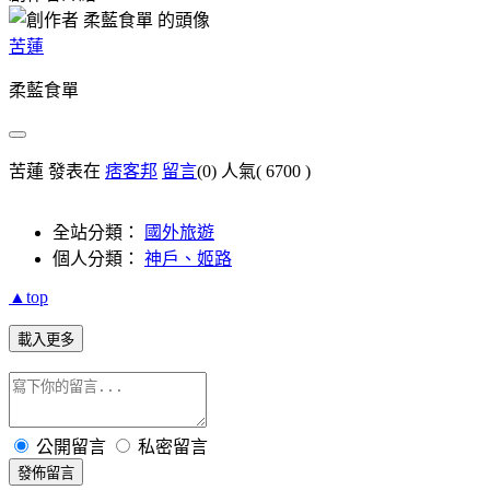
苦蓮
柔藍食單
苦蓮 發表在
痞客邦
留言
(0)
人氣(
6700
)
全站分類：
國外旅遊
個人分類：
神戶、姬路
▲top
載入更多
公開留言
私密留言
發佈留言