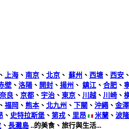
、
上海
、
南京
、
北京
、
蘇州
、
西塘
、
西安
赤壁
、
洛陽
、
開封
、
揚州
、
鎮江
、
合肥
、
奈良
、
京都
、
宇治
、
東京
、
川越
、
川崎
、
、
福岡
、
熊本
、
北九州
、
下關
、
沖繩
、
金澤
昂
、
史特拉斯堡
、
第戎
、
里昂
米蘭
、
波
拉
、
長灘島
..的美食、旅行與生活...