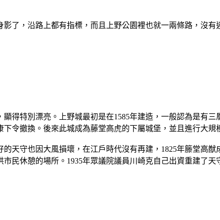
身影了，沿路上都有指標，而且上野公園裡也就一兩條路，沒有
顯得特別漂亮。上野城最初是在1585年建造，一般認為是有
家康下令撤換。後來此城成為藤堂高虎的下屬城堡，並且進行大規
的天守也因大風損壞，在江戶時代沒有再建，1825年籐堂高猷成
市民休憩的場所。1935年眾議院議員川崎克自己出資重建了