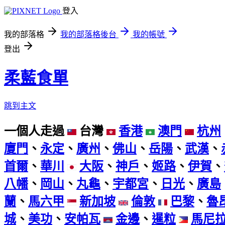
登入
我的部落格
我的部落格後台
我的帳號
登出
柔藍食單
跳到主文
一個人走過
台灣
香港
澳門
杭州
廈門
、
永定
、
廣州
、
佛山
、
岳陽
、
武漢
、
首爾
、
華川
大阪
、
神戶
、
姬路
、
伊賀
、
八幡
、
岡山
、
丸龜
、
宇都宮
、
日光
、
廣島
蘭
、
馬六甲
新加坡
倫敦
巴黎
、
魯
城
、
美功
、
安帕瓦
金邊
、
暹粒
馬尼