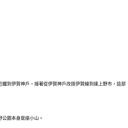
近鐵到伊賀神戶，接著從伊賀神戶改搭伊賀線到達上野市，這部
野公園本身是座小山。