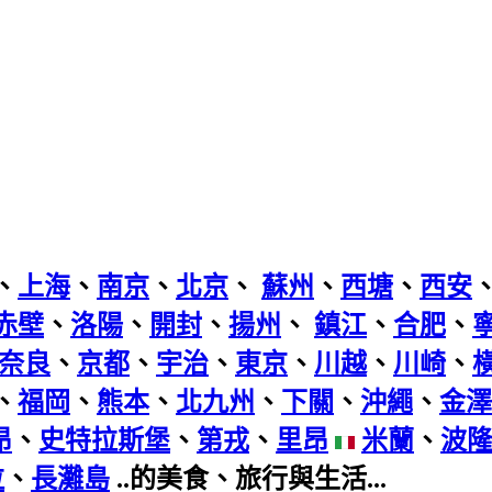
、
上海
、
南京
、
北京
、
蘇州
、
西塘
、
西安
赤壁
、
洛陽
、
開封
、
揚州
、
鎮江
、
合肥
、
奈良
、
京都
、
宇治
、
東京
、
川越
、
川崎
、
、
福岡
、
熊本
、
北九州
、
下關
、
沖繩
、
金澤
昂
、
史特拉斯堡
、
第戎
、
里昂
米蘭
、
波
拉
、
長灘島
..的美食、旅行與生活...