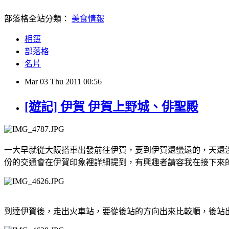
部落格全站分類：
美食情報
相簿
部落格
名片
Mar
03
Thu
2011
00:56
[遊記] 伊賀 伊賀上野城、俳聖殿
一大早就從大阪搭車出發前往伊賀，要到伊賀還蠻遠的，天還
份的交通會在伊賀印象裡詳細提到，有興趣者請容我在接下來
到達伊賀後，走出火車站，要從後站的方向出來比較順，後站