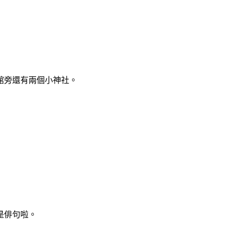
館旁還有兩個小神社。
是俳句啦。