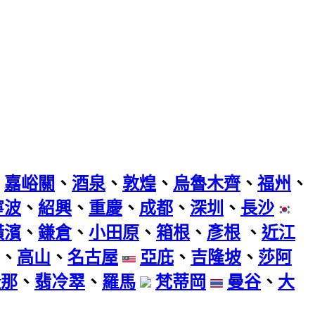
、
嘉峪關
、
酒泉
、
敦煌
、
烏魯木齊
、
福州
、
寧波
、
紹興
、
重慶
、
成都
、
深圳
、
長沙
橫濱
、
鎌倉
、
小田原
、
箱根
、
彥根
、
近江
、
高山
、
名古屋
亞庇
、
吉隆坡
、
莎阿
隆那
、
翡冷翠
、
羅馬
梵蒂岡
曼谷
、
大