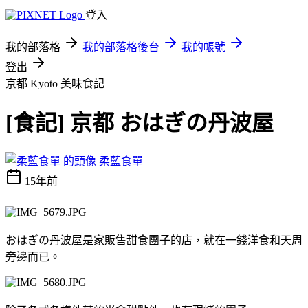
登入
我的部落格
我的部落格後台
我的帳號
登出
京都 Kyoto
美味食記
[食記] 京都 おはぎの丹波屋
柔藍食單
15年前
おはぎの丹波屋是家販售甜食團子的店，就在一錢洋食和天周
旁邊而已。