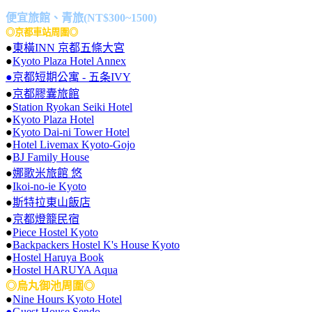
便宜旅館、青旅(NT$300~1500)
◎京都車站周圍◎
●
東橫INN 京都五條大宮
●
Kyoto Plaza Hotel Annex
●京都短期公寓 - 五条IVY
●
京都膠囊旅館
●
Station Ryokan Seiki Hotel
●
Kyoto Plaza Hotel
●
Kyoto Dai-ni Tower Hotel
●
Hotel Livemax Kyoto-Gojo
●
BJ Family House
●
娜歌米旅館 悠
●
Ikoi-no-ie Kyoto
●
斯特拉東山飯店
●
京都燈籠民宿
●
Piece Hostel Kyoto
●
Backpackers Hostel K's House Kyoto
●
Hostel Haruya Book
●
Hostel HARUYA Aqua
◎烏丸御池周圍◎
●
Nine Hours Kyoto Hotel
●Guest House Sendo