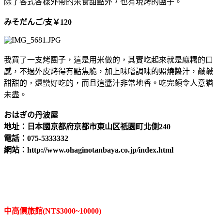
除了各式各樣外帶的米食甜點外，也有現烤的團子。
みそだんご/支
￥
120
我買了一支烤團子，這是用米做的，其實吃起來就是麻糬的口
感，不過外皮烤得有點焦脆，加上味噌調味的照燒醬汁，鹹鹹
甜甜的，還蠻好吃的，而且這醬汁非常地香。吃完頗令人意猶
未盡。
おはぎの丹波屋
地址：日本國京都府京都市東山区祇園町北側240
電話：075-5333332
網站：http://www.ohaginotanbaya.co.jp/index.html
中高價旅館(NT$3000~10000)