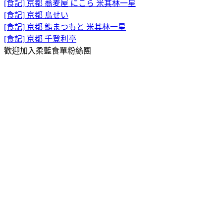
[食記] 京都 蕎麦屋 にこら 米其林一星
[食記] 京都 鳥せい
[食記] 京都 鮨まつもと 米其林一星
[食記] 京都 千登利亭
歡迎加入柔藍食單粉絲團