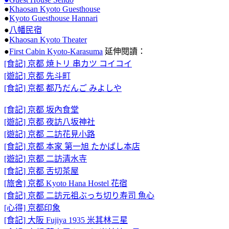
●
Khaosan Kyoto Guesthouse
●
Kyoto Guesthouse Hannari
●
八幡民宿
●
Khaosan Kyoto Theater
●
First Cabin Kyoto-Karasuma
延伸閱讀：
[食記] 京都 焼トリ 串カツ コイコイ
[遊記] 京都 先斗町
[食記] 京都 都乃だんご みよしや
[食記] 京都 坂內食堂
[遊記] 京都 夜訪八坂神社
[遊記] 京都 二訪花見小路
[食記] 京都 本家 第一旭 たかばし本店
[遊記] 京都 二訪清水寺
[食記] 京都 舌切茶屋
[旅舍] 京都 Kyoto Hana Hostel 花宿
[食記] 京都 二訪元祖ぶっち切り寿司 魚心
[心得] 京都印象
[食記] 大阪 Fujiya 1935 米其林三星