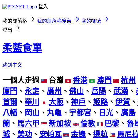
登入
我的部落格
我的部落格後台
我的帳號
登出
柔藍食單
跳到主文
一個人走過
台灣
香港
澳門
杭州
廈門
、
永定
、
廣州
、
佛山
、
岳陽
、
武漢
、
首爾
、
華川
大阪
、
神戶
、
姬路
、
伊賀
、
八幡
、
岡山
、
丸龜
、
宇都宮
、
日光
、
廣島
蘭
、
馬六甲
新加坡
倫敦
巴黎
、
魯
城
、
美功
、
安帕瓦
金邊
、
暹粒
馬尼