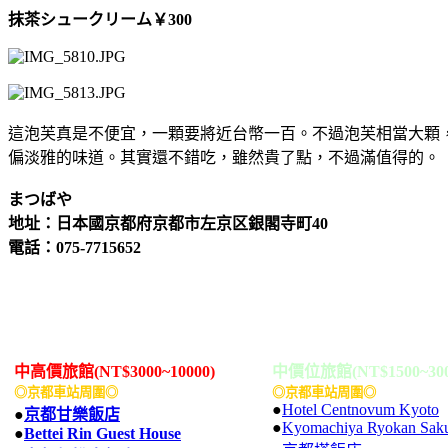
抹茶シュークリーム
￥
300
這泡芙真是不便宜，一顆要將近台幣一百。不過泡芙相當大顆
偏淡雅的味道。其實還不錯吃，雖然貴了點，不過滿值得的。
まつばや
地址：日本國京都府京都市左京区銀閣寺町40
電話：075-7715652
中高價旅館(NT$3000~10000)
中價位旅館(NT$1500~300
◎京都車站周圍◎
◎京都車站周圍◎
●
Hotel Centnovum Kyoto
●
京都甘樂飯店
●
Kyomachiya Ryokan Saku
●
Bettei Rin Guest House