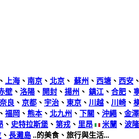
、
上海
、
南京
、
北京
、
蘇州
、
西塘
、
西安
赤壁
、
洛陽
、
開封
、
揚州
、
鎮江
、
合肥
、
奈良
、
京都
、
宇治
、
東京
、
川越
、
川崎
、
、
福岡
、
熊本
、
北九州
、
下關
、
沖繩
、
金澤
昂
、
史特拉斯堡
、
第戎
、
里昂
米蘭
、
波
拉
、
長灘島
..的美食、旅行與生活...