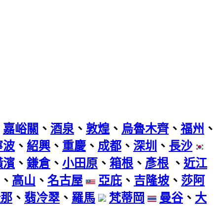
、
嘉峪關
、
酒泉
、
敦煌
、
烏魯木齊
、
福州
、
寧波
、
紹興
、
重慶
、
成都
、
深圳
、
長沙
橫濱
、
鎌倉
、
小田原
、
箱根
、
彥根
、
近江
、
高山
、
名古屋
亞庇
、
吉隆坡
、
莎阿
隆那
、
翡冷翠
、
羅馬
梵蒂岡
曼谷
、
大