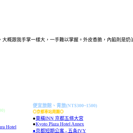
，大概跟我手掌一樣大，一手難以掌握。外皮香脆，內餡則是奶
便宜旅館、青旅(NT$300~1500)
0)
◎京都車站周圍◎
●
東橫INN 京都五條大宮
●
Kyoto Plaza Hotel Annex
ra Hotel
●京都短期公寓 - 五条IVY