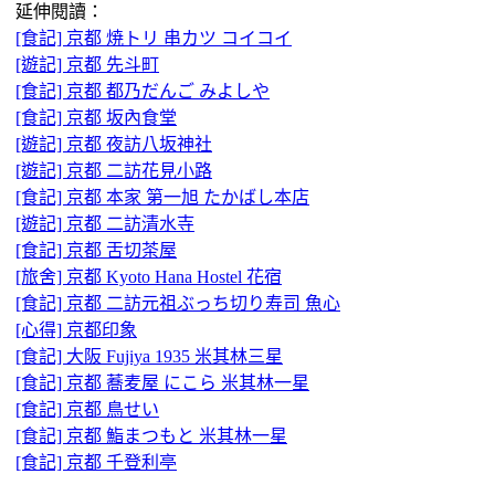
延伸閱讀：
[食記] 京都 焼トリ 串カツ コイコイ
[遊記] 京都 先斗町
[食記] 京都 都乃だんご みよしや
[食記] 京都 坂內食堂
[遊記] 京都 夜訪八坂神社
[遊記] 京都 二訪花見小路
[食記] 京都 本家 第一旭 たかばし本店
[遊記] 京都 二訪清水寺
[食記] 京都 舌切茶屋
[旅舍] 京都 Kyoto Hana Hostel 花宿
[食記] 京都 二訪元祖ぶっち切り寿司 魚心
[心得] 京都印象
[食記] 大阪 Fujiya 1935 米其林三星
[食記] 京都 蕎麦屋 にこら 米其林一星
[食記] 京都 鳥せい
[食記] 京都 鮨まつもと 米其林一星
[食記] 京都 千登利亭