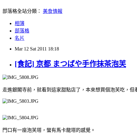
部落格全站分類：
美食情報
相簿
部落格
名片
Mar
12
Sat
2011
18:18
[食記] 京都 まつばや手作抹茶泡芙
走進銀閣寺前，就看到這家甜點店了，本來想買個泡芙吃，但
門口有一座泡芙塔，蠻有馬卡龍塔的感覺。