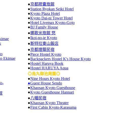
●
京都膠囊旅館
●
Station Ryokan Seiki Hotel
●
Kyoto Plaza Hotel
●
Kyoto Dai-ni Tower Hotel
●
Hotel Livemax Kyoto-Gojo
●
BJ Family House
●
娜歌米旅館 悠
●
Ikoi-no-ie Kyoto
kimae
x
●
斯特拉東山飯店
●
京都燈籠民宿
to
●
Piece Hostel Kyoto
to Ekimae
●
Backpackers Hostel K's House Kyoto
●
Hostel Haruya Book
●
Hostel HARUYA Aqua
◎烏丸御池周圍◎
●
Nine Hours Kyoto Hotel
o-
●Guest House Sendo
●
Khaosan Kyoto Guesthouse
●
Kyoto Guesthouse Hannari
館
●
八幡民宿
●
Khaosan Kyoto Theater
●
First Cabin Kyoto-Karasuma