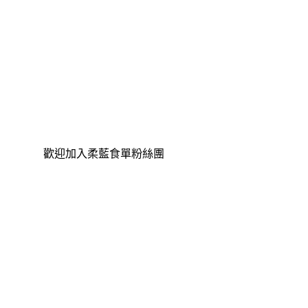
歡迎加入柔藍食單粉絲團