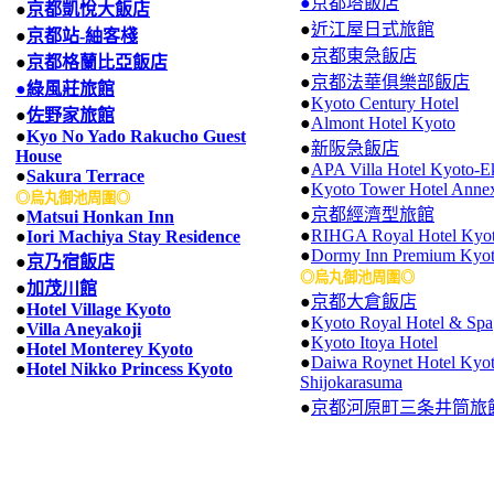
●京都塔飯店
●
京都凱悅大飯店
●
近江屋日式旅館
●
京都站-紬客棧
●
京都東急飯店
●
京都格蘭比亞飯店
●
京都法華俱樂部飯店
●
綠風莊旅館
●
Kyoto Century Hotel
●
佐野家旅館
●
Almont Hotel Kyoto
●
Kyo No Yado Rakucho Guest
●
新阪急飯店
House
●
APA Villa Hotel Kyoto-E
●
Sakura Terrace
●
Kyoto Tower Hotel Anne
◎烏丸御池周圍◎
●
京都經濟型旅館
●
Matsui Honkan Inn
●
RIHGA Royal Hotel Kyo
●
Iori Machiya Stay Residence
●
Dormy Inn Premium Kyo
●
京乃宿飯店
◎烏丸御池周圍◎
●
加茂川館
●
京都大倉飯店
●
Hotel Village Kyoto
●
Kyoto Royal Hotel & Spa
●
Villa Aneyakoji
●
Kyoto Itoya Hotel
●
Hotel Monterey Kyoto
●
Daiwa Roynet Hotel Kyot
●
Hotel Nikko Princess Kyoto
Shijokarasuma
●
京都河原町三条井筒旅