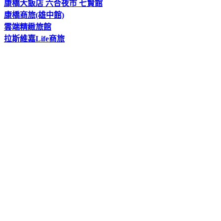
康橋大飯店 六合夜市 七賢館
康橋商旅(雄中館)
雲端精緻旅館
拉斯維嘉Life商旅