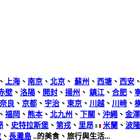
、
上海
、
南京
、
北京
、
蘇州
、
西塘
、
西安
赤壁
、
洛陽
、
開封
、
揚州
、
鎮江
、
合肥
、
奈良
、
京都
、
宇治
、
東京
、
川越
、
川崎
、
、
福岡
、
熊本
、
北九州
、
下關
、
沖繩
、
金澤
昂
、
史特拉斯堡
、
第戎
、
里昂
米蘭
、
波
拉
、
長灘島
..的美食、旅行與生活...