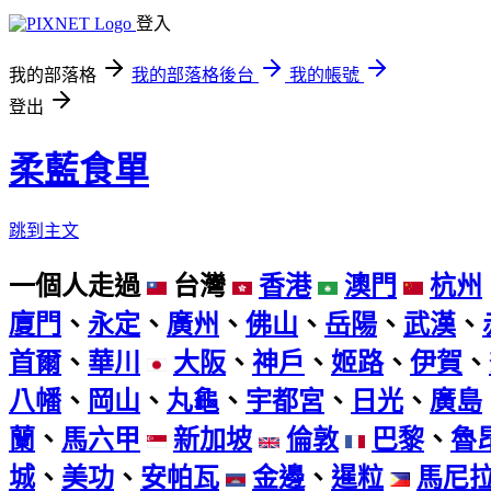
登入
我的部落格
我的部落格後台
我的帳號
登出
柔藍食單
跳到主文
一個人走過
台灣
香港
澳門
杭州
廈門
、
永定
、
廣州
、
佛山
、
岳陽
、
武漢
、
首爾
、
華川
大阪
、
神戶
、
姬路
、
伊賀
、
八幡
、
岡山
、
丸龜
、
宇都宮
、
日光
、
廣島
蘭
、
馬六甲
新加坡
倫敦
巴黎
、
魯
城
、
美功
、
安帕瓦
金邊
、
暹粒
馬尼