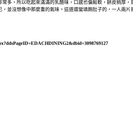
非常多，所以吃起來滿滿的乳酪味，口感也偏鬆軟，餅皮稍厚，
已，並沒想像中那麼重的氣味。這道還蠻填飽肚子的，一人兩片
aspx?ddsPageID=EDACHDINING2&dbid=3098769127