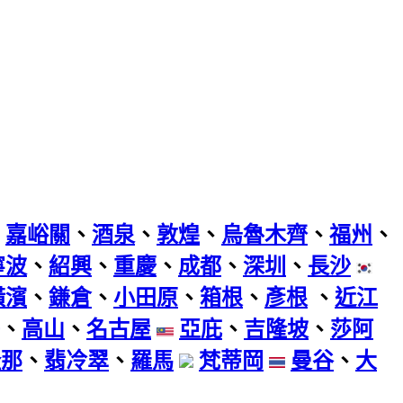
、
嘉峪關
、
酒泉
、
敦煌
、
烏魯木齊
、
福州
、
寧波
、
紹興
、
重慶
、
成都
、
深圳
、
長沙
橫濱
、
鎌倉
、
小田原
、
箱根
、
彥根
、
近江
、
高山
、
名古屋
亞庇
、
吉隆坡
、
莎阿
隆那
、
翡冷翠
、
羅馬
梵蒂岡
曼谷
、
大