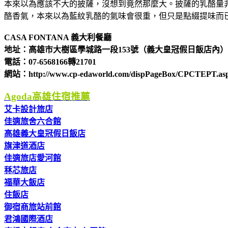
本來以為應該不大的披薩，沒想到竟然那麼大。披薩的乳酪量
酪香氣，本來以為藍紋乳酪的氣味會很重，但只是點綴提味而
CASA FONTANA 義大利餐廳
地址：高雄市大樹區學城路一段153號（義大皇冠假日飯店內）
電話：07-6568166轉21701
網站：http://www.cp-edaworld.com/dispPageBox/CPCTEPT.
Agoda高雄住宿推薦
艾卡設計旅店
佳適旅舍六合館
高雄義大皇冠假日飯店
旗津道酒店
佳適旅店愛河館
秝芯旅店
福華大飯店
住飯店
御宿商旅站前館
君鴻國際酒店