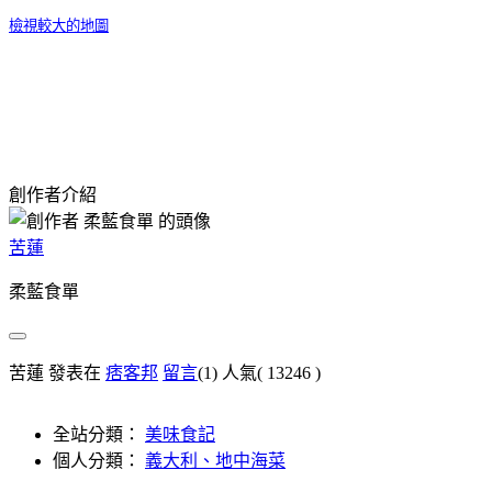
檢視較大的地圖
創作者介紹
苦蓮
柔藍食單
苦蓮 發表在
痞客邦
留言
(1)
人氣(
13246
)
全站分類：
美味食記
個人分類：
義大利、地中海菜