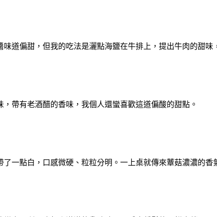
醬味道偏甜，但我的吃法是灑點海鹽在牛排上，提出牛肉的甜味
味，帶有老酒醋的香味，我個人還蠻喜歡這道偏酸的甜點。
帶了一點白，口感微硬、粒粒分明。一上桌就傳來蕈菇濃濃的香