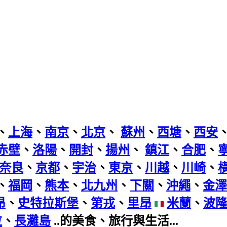
、
上海
、
南京
、
北京
、
蘇州
、
西塘
、
西安
赤壁
、
洛陽
、
開封
、
揚州
、
鎮江
、
合肥
、
奈良
、
京都
、
宇治
、
東京
、
川越
、
川崎
、
、
福岡
、
熊本
、
北九州
、
下關
、
沖繩
、
金澤
昂
、
史特拉斯堡
、
第戎
、
里昂
米蘭
、
波
拉
、
長灘島
..的美食、旅行與生活...