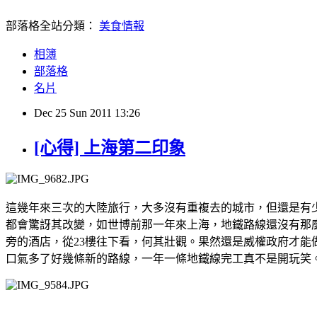
部落格全站分類：
美食情報
相簿
部落格
名片
Dec
25
Sun
2011
13:26
[心得] 上海第二印象
這幾年來三次的大陸旅行，大多沒有重複去的城市，但還是有
都會驚訝其改變，如世博前那一年來上海，地鐵路線還沒有那
旁的酒店，從23樓往下看，何其壯觀。果然還是威權政府才
口氣多了好幾條新的路線，一年一條地鐵線完工真不是開玩笑