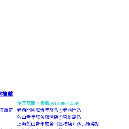
宿推薦
便宜旅館、青旅(NT$300~1500)
海體育
老西門國際青年旅舍@老西門站
藍山青年旅舍盧灣店@魯班路站
上海藍山青年旅舍（虹橋店）@北新涇站