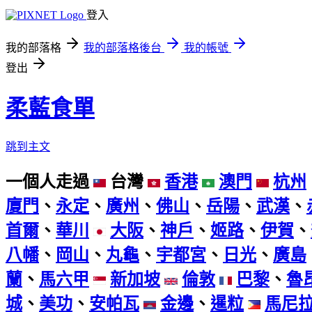
登入
我的部落格
我的部落格後台
我的帳號
登出
柔藍食單
跳到主文
一個人走過
台灣
香港
澳門
杭州
廈門
、
永定
、
廣州
、
佛山
、
岳陽
、
武漢
、
首爾
、
華川
大阪
、
神戶
、
姬路
、
伊賀
、
八幡
、
岡山
、
丸龜
、
宇都宮
、
日光
、
廣島
蘭
、
馬六甲
新加坡
倫敦
巴黎
、
魯
城
、
美功
、
安帕瓦
金邊
、
暹粒
馬尼