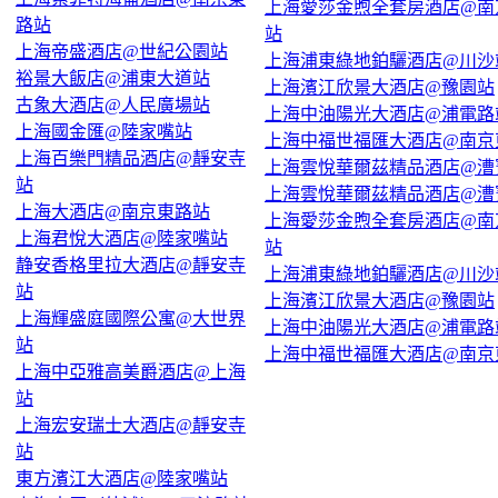
上海愛莎金煦全套房酒店@南
路站
站
上海帝盛酒店@世紀公園站
上海浦東綠地鉑驪酒店@川沙
裕景大飯店@浦東大道站
上海濱江欣景大酒店@豫園站
古象大酒店@人民廣場站
上海中油陽光大酒店@浦電路
上海國金匯@陸家嘴站
上海中福世福匯大酒店@南京
上海百樂門精品酒店@靜安寺
上海雲悅華爾茲精品酒店@漕
站
上海雲悅華爾茲精品酒店@漕
上海大酒店@南京東路站
上海愛莎金煦全套房酒店@南
上海君悅大酒店@陸家嘴站
站
静安香格里拉大酒店@靜安寺
上海浦東綠地鉑驪酒店@川沙
站
上海濱江欣景大酒店@豫園站
上海輝盛庭國際公寓@大世界
上海中油陽光大酒店@浦電路
站
上海中福世福匯大酒店@南京
上海中亞雅高美爵酒店@上海
站
上海宏安瑞士大酒店@靜安寺
站
東方濱江大酒店@陸家嘴站