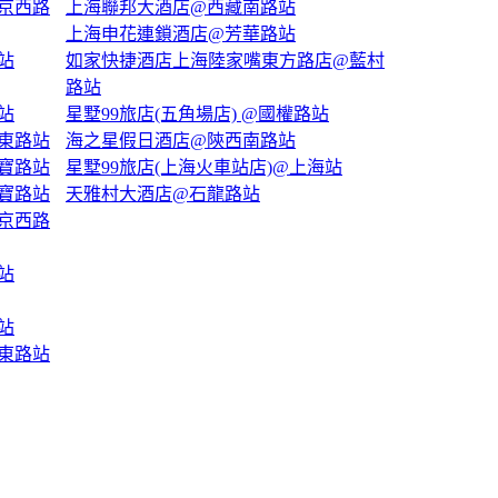
京西路
上海聯邦大酒店@西藏南路站
上海申花連鎖酒店@芳華路站
站
如家快捷酒店上海陸家嘴東方路店@藍村
路站
站
星墅99旅店(五角場店) @國權路站
東路站
海之星假日酒店@陝西南路站
寶路站
星墅99旅店(上海火車站店)@上海站
寶路站
天雅村大酒店@石龍路站
京西路
站
站
東路站