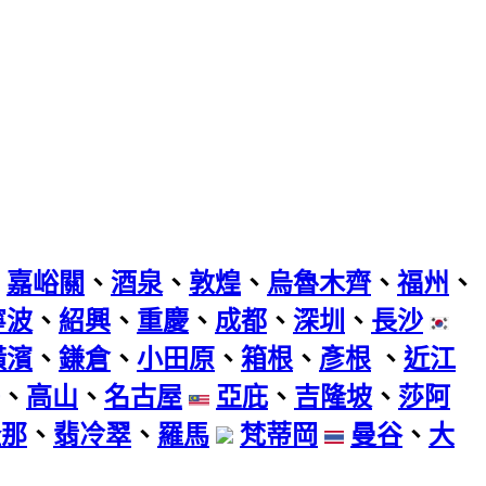
、
嘉峪關
、
酒泉
、
敦煌
、
烏魯木齊
、
福州
、
寧波
、
紹興
、
重慶
、
成都
、
深圳
、
長沙
橫濱
、
鎌倉
、
小田原
、
箱根
、
彥根
、
近江
、
高山
、
名古屋
亞庇
、
吉隆坡
、
莎阿
隆那
、
翡冷翠
、
羅馬
梵蒂岡
曼谷
、
大