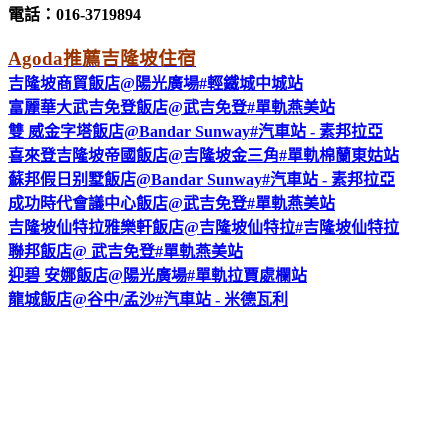
電話：016-3719894
Agoda推薦吉隆坡住宿
吉隆坡商貿飯店@陽光廣場#輕鐵城中城站
富麗華大武吉免登飯店@武吉免登#單軌燕美站
雙 威金字塔飯店@Bandar Sunway#汽車站 - 素邦拉亞
喜來登吉隆坡帝國飯店@吉隆坡金三角#單軌棉蘭東姑站
蘇邦假日别墅飯店@Bandar Sunway#汽車站 - 素邦拉亞
成功時代會議中心飯店@武吉免登#單軌燕美站
吉隆坡仙特拉雅樂軒飯店@吉隆坡仙特拉#吉隆坡仙特拉
聯邦飯店@ 武吉免登#單軌燕美站
迎碧 安娜飯店@陽光廣場#單軌拉賈處欄站
龍城飯店@谷中/孟沙#汽車站 - 米德瓦利