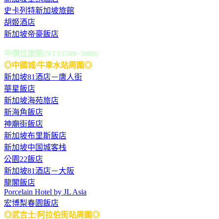
史卡列特新加坡旅館
胡姬酒店
新加坡帝豪飯店
中價位旅館(NT$1500~3000)
◎中國城/牛車水站周圍◎
新加坡81酒店－唐人街
華星飯店
新加坡海苑旅店
新海角飯店
神廟街飯店
新加坡布里斯飯店
新加坡中国城客栈
公園22飯店
新加坡81酒店－大阪
龍閣飯店
Porcelain Hotel by JL Asia
宏博梨春園飯店
◎武吉士/阿拉伯街站周圍◎