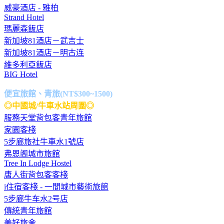
威豪酒店 - 雅柏
Strand Hotel
瑪麗森飯店
新加坡81酒店－武吉士
新加坡81酒店－明古连
維多利亞飯店
BIG Hotel
便宜旅館、青旅(NT$300~1500)
◎中國城/牛車水站周圍◎
服務天堂背包客青年旅館
家園客棧
5步廊旅社牛車水1號店
弗恩阁城市旅館
Tree In Lodge Hostel
唐人街背包客客棧
i住宿客棧 - 一間城市藝術旅館
5步廊牛车水2号店
傳統青年旅館
美好旅舍