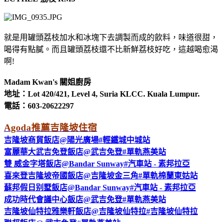
就是用罐頭荔枝加水和冰塊下去調製而成的飲料，味道很甜，
喝得有點膩。而且罐頭荔枝還不比新鮮荔枝好吃，這越喝愈渴
啊!
Madam Kwan's 關姐廚房
地址：Lot 420/421, Level 4, Suria KLCC. Kuala Lumpur.
電話：603-20622297
Agoda推薦吉隆坡住宿
吉隆坡商貿飯店@陽光廣場#輕鐵城中城站
富麗華大武吉免登飯店@武吉免登#單軌燕美站
雙 威金字塔飯店@Bandar Sunway#汽車站 - 素邦拉亞
喜來登吉隆坡帝國飯店@吉隆坡金三角#單軌棉蘭東姑站
蘇邦假日别墅飯店@Bandar Sunway#汽車站 - 素邦拉亞
成功時代會議中心飯店@武吉免登#單軌燕美站
吉隆坡仙特拉雅樂軒飯店@吉隆坡仙特拉#吉隆坡仙特拉