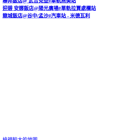
聯邦飯店@ 武吉免登#單軌燕美站
迎碧 安娜飯店@陽光廣場#單軌拉賈處欄站
龍城飯店@谷中/孟沙#汽車站 - 米德瓦利
檢視較大的地圖