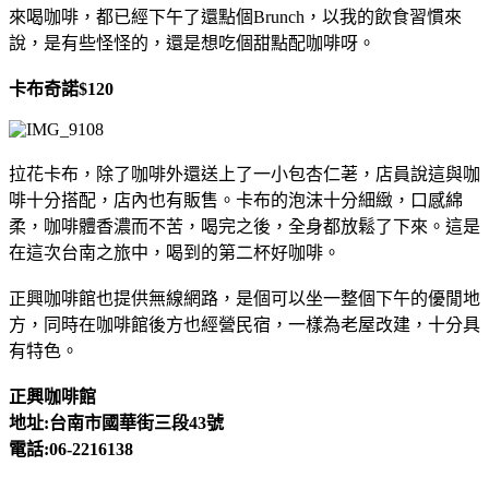
來喝咖啡，都已經下午了還點個Brunch，以我的飲食習慣來
說，是有些怪怪的，還是想吃個甜點配咖啡呀。
卡布奇諾$120
拉花卡布，除了咖啡外還送上了一小包杏仁荖，店員說這與咖
啡十分搭配，店內也有販售。卡布的泡沫十分細緻，口感綿
柔，咖啡體香濃而不苦，喝完之後，全身都放鬆了下來。這是
在這次台南之旅中，喝到的第二杯好咖啡。
正興咖啡館也提供無線網路，是個可以坐一整個下午的優閒地
方，同時在咖啡館後方也經營民宿，一樣為老屋改建，十分具
有特色。
正興咖啡館
地址:台南市國華街三段43號
電話:06-2216138