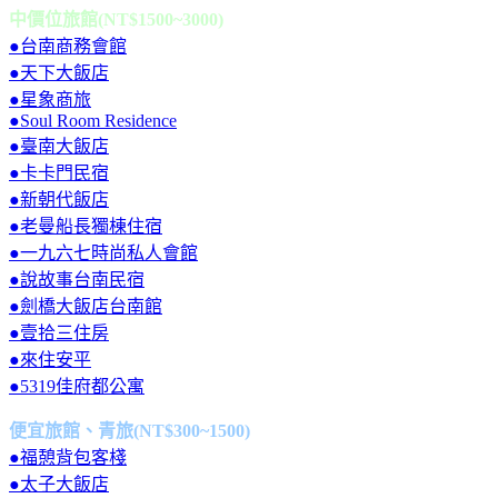
中價位旅館(NT$1500~3000)
●台南商務會館
●天下大飯店
●星象商旅
●Soul Room Residence
●臺南大飯店
●卡卡門民宿
●新朝代飯店
●老曼船長獨棟住宿
●一九六七時尚私人會館
●說故事台南民宿
●劍橋大飯店台南館
●壹拾三住房
●來住安平
●5319佳府都公寓
便宜旅館、青旅(NT$300~1500)
●福憩背包客棧
●太子大飯店