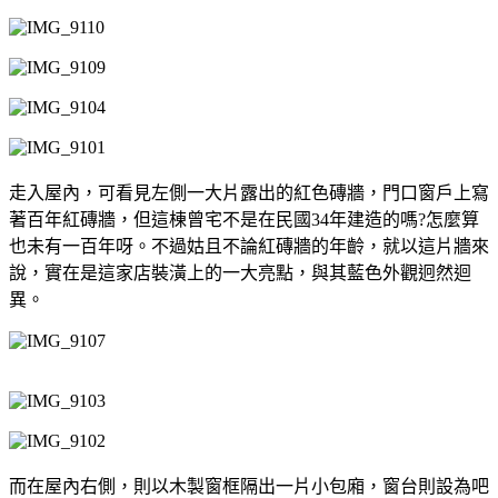
走入屋內，可看見左側一大片露出的紅色磚牆，門口窗戶上寫
著百年紅磚牆，但這棟曾宅不是在民國34年建造的嗎?怎麼算
也未有一百年呀。不過姑且不論紅磚牆的年齡，就以這片牆來
說，實在是這家店裝潢上的一大亮點，與其藍色外觀迥然迴
異。
而在屋內右側，則以木製窗框隔出一片小包廂，窗台則設為吧