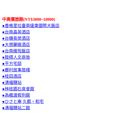
中高價旅館(NT$3000~10000)
●香格里拉臺南遠東國際大飯店
●台南晶英酒店
●台糖長榮酒店
●大億麗緻酒店
●台南維悅飯店
●致穩人文商旅
●平方宅邸
●鄉村故事旅棧
●桂田酒店
●湧福驛站
●林桂園石泉會館
●為楓渡假別館
●ひさと庵 久都。和宅
●湧福驛站二館