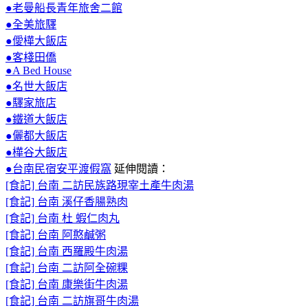
●老曼船長青年旅舍二館
●全美旅驛
●僾樺大飯店
●客棧田僑
●A Bed House
●名世大飯店
●驛家旅店
●鐵道大飯店
●儷都大飯店
●樺谷大飯店
●台南民宿安平渡假窩
延伸閱讀：
[食記] 台南 二訪民族路現宰土產牛肉湯
[食記] 台南 溪仔香腸熟肉
[食記] 台南 杜 蝦仁肉丸
[食記] 台南 阿憨鹹粥
[食記] 台南 西羅殿牛肉湯
[食記] 台南 二訪阿全碗粿
[食記] 台南 康樂街牛肉湯
[食記] 台南 二訪旗哥牛肉湯