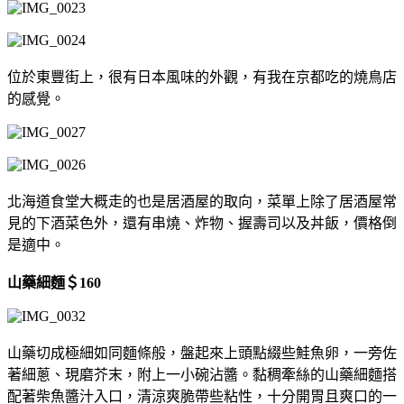
位於東豐街上，很有日本風味的外觀，有我在京都吃的燒鳥店
的感覺。
北海道食堂大概走的也是居酒屋的取向，菜單上除了居酒屋常
見的下酒菜色外，還有串燒、炸物、握壽司以及丼飯，價格倒
是適中。
山藥細麵＄160
山藥切成極細如同麵條般，盤起來上頭點綴些鮭魚卵，一旁佐
著細蔥、現磨芥末，附上一小碗沾醬。黏稠牽絲的山藥細麵搭
配著柴魚醬汁入口，清涼爽脆帶些粘性，十分開胃且爽口的一