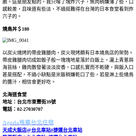
脆。這是朋友點的，我只嚐了塊炸穴子，魚肉稍嫌薄了些，口
感較差，且味道有些淡，不過挺難得在台灣的日本食堂看到炸
穴子的。
燒鳥丼＄180
以炭火燒烤的帶皮雞腿肉，炭火現烤頗有日本燒鳥店的架勢。
帶皮雞腿肉切成如骰子般一塊塊地星落於白飯上，灑上青蔥與
海苔絲，雞肉散發著淡淡炭香，口感扎實而不乾硬，與飯入口
甚是搭配，不過小缺點是米飯稍嫌乾口了些，若是淋上些燒鳥
的醬汁，相信會更好吃。
北海道食堂
地址：台北市東豐街39號
電話：02-27030707
Agoda推薦台北住宿
天成大飯店@台北車站#捷運台北車站