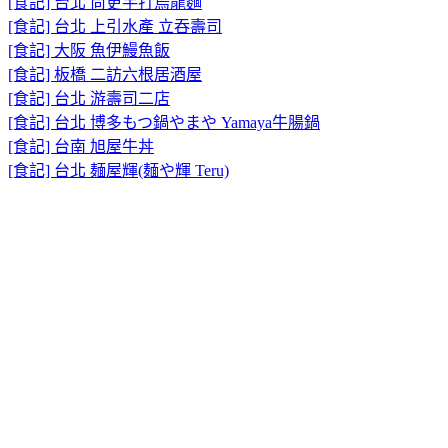
[食記] 台北 尚更手打烏龍麵
[食記] 台北 上引水產 立吞壽司
[食記] 大阪 魚伊鰻魚飯
[食記] 板橋 二訪六根居酒屋
[食記] 台北 游壽司二店
[食記] 台北 博多もつ鍋やまや Yamaya牛腸鍋
[食記] 台南 旭屋牛丼
[食記] 台北 麺屋輝(麺や輝 Teru)