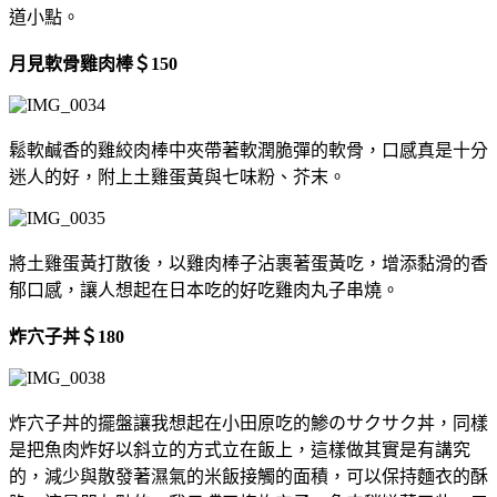
道小點。
月見軟骨雞肉棒＄150
鬆軟鹹香的雞絞肉棒中夾帶著軟潤脆彈的軟骨，口感真是十分
迷人的好，附上土雞蛋黃與七味粉、芥末。
將土雞蛋黃打散後，以雞肉棒子沾裹著蛋黃吃，增添黏滑的香
郁口感，讓人想起在日本吃的好吃雞肉丸子串燒。
炸穴子丼＄180
炸穴子丼的擺盤讓我想起在小田原吃的鯵のサクサク丼，同樣
是把魚肉炸好以斜立的方式立在飯上，這樣做其實是有講究
的，減少與散發著濕氣的米飯接觸的面積，可以保持麵衣的酥