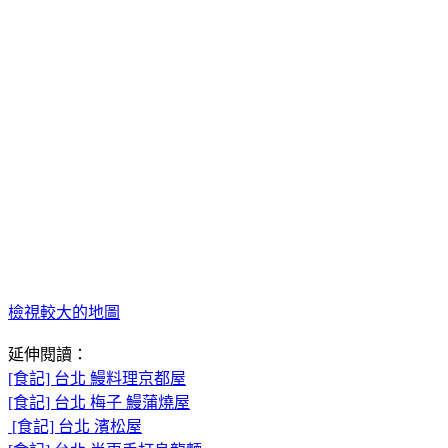
檢視較大的地圖
延伸閱讀：
[食記] 台北 鰻料理京都屋
[食記] 台北 梅子 鰻蒲燒屋
[食記] 台北 濱松屋