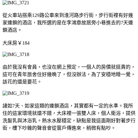
從火車站搭乘129路公車來到淮河路步行街，步行街裡有好幾
家連鎖的酒店，我所選的是在李鴻章故居旁小巷進去的7天連
鎖酒店。
大床房￥184
由於我沒有會員，也沒在網上預定，一個人的房價就挺貴的，
這可在青年旅舍住好幾晚了，但沒辦法，為了安穩地睡一覺，
該花的還是要花。
諸如7天、如家這類的連鎖酒店，其實都有一定的水準。我所
住的這家環境就還不錯，大床裡一張雙人床，個人衛浴，提供
洗髮乳與沐浴乳。熱水水壓穩定，缺點是我這面剛好對著步行
街，樓下吵雜的聲音會從窗戶傳進來，稍微有點吵。