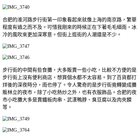
合肥的淮河路步行街第一印象看起來就像上海的南京路，繁華
程度有過之而不及。可惜我剛來的時候正在下著毛毛細雨，冰
冷的風吹來更加深寒意。但街上逛街的人潮還是不少。
步行街的中間有些食攤，大多販賣一些小吃，比較不方便的是
步行街上沒有便利商店，想買個水都不太容易。到了百貨都打
烊後的深夜時分，雨也停了。令人驚奇的是步行街竟轉變成攤
販林立的夜市，除了小吃熱炒之外，也有衣服飾品。合肥的夜
市小吃攤大多是賣鐵板肉串、武漢鴨脖、臭豆腐以及肉夾饃
等。