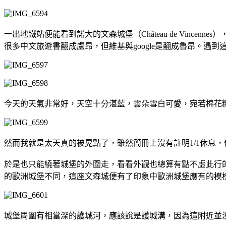
一出地鐵站便能看到諾大的文森城堡（Château de Vincen
很多中文旅遊書翻成盧昂，但維基與google是翻成魯昂。
今天的天氣非常好，天空十分湛藍，雲朵雪白可愛，宛若棉花
然而我就是太天真的被晃點了，雖然簡冊上沒有註明1/1休息
於是也只能繞著城堡的外圍走，看看外觀也總算有點不虛此行
的歐洲城堡不同，這座文森城便有了印象中歐洲城堡應有的模
城堡周圍有相當深的護城河，應該說是護城溝，因為這附近並