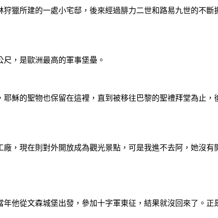
文森森林狩獵所建的一處小宅邸，後來經過腓力二世和路易九世的不
公尺，是歐洲最高的軍事堡壘。
，耶穌的聖物也保留在這裡，直到被移往巴黎的聖禮拜堂為止，
工廠，現在則對外開放成為觀光景點，可是我進不去阿，她沒有
當年他從文森城堡出發，參加十字軍東征，結果就沒回來了。正