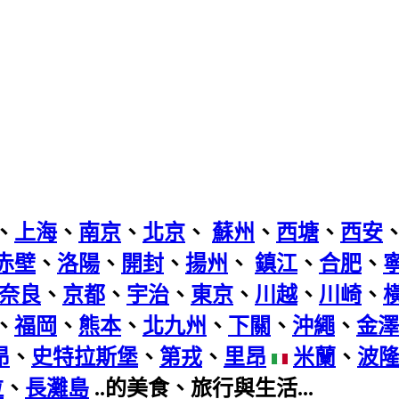
、
上海
、
南京
、
北京
、
蘇州
、
西塘
、
西安
赤壁
、
洛陽
、
開封
、
揚州
、
鎮江
、
合肥
、
奈良
、
京都
、
宇治
、
東京
、
川越
、
川崎
、
、
福岡
、
熊本
、
北九州
、
下關
、
沖繩
、
金澤
昂
、
史特拉斯堡
、
第戎
、
里昂
米蘭
、
波
拉
、
長灘島
..的美食、旅行與生活...