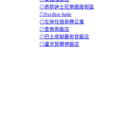
◎奇耶迪士尼樂園度假區
◎Pavillon Italie
◎左岸住宿商務公寓
◎查樂馬飯店
◎巴士底獄藝術宮飯店
◎盧克瑟爾德飯店