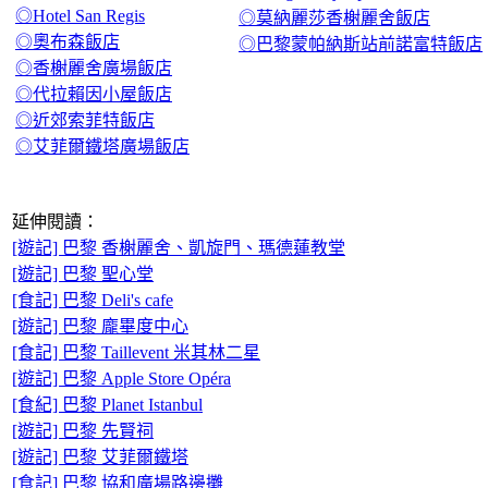
◎Hotel San Regis
◎莫納麗莎香榭麗舍飯店
◎奧布森飯店
◎巴黎蒙帕納斯站前諾富特飯店
◎香榭麗舍廣場飯店
◎代拉賴因小屋飯店
◎近郊索菲特飯店
◎艾菲爾鐵塔廣場飯店
延伸閱讀：
[遊記] 巴黎 香榭麗舍、凱旋門、瑪德蓮教堂
[遊記] 巴黎 聖心堂
[食記] 巴黎 Deli's cafe
[遊記] 巴黎 龐畢度中心
[食記] 巴黎 Taillevent 米其林二星
[遊記] 巴黎 Apple Store Opéra
[食紀] 巴黎 Planet Istanbul
[遊記] 巴黎 先賢祠
[遊記] 巴黎 艾菲爾鐵塔
[食記] 巴黎 協和廣場路邊攤