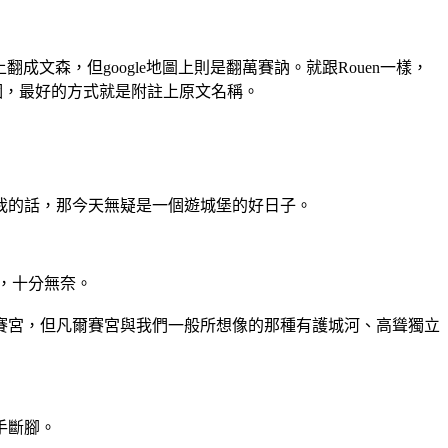
科上翻成文森，但google地圖上則是翻萬賽訥。就跟Rouen一樣，
個，最好的方式就是附註上原文名稱。
我的話，那今天無疑是一個遊城堡的好日子。
，十分無奈。
賽宮，但凡爾賽宮與我們一般所想像的那種有護城河、高聳獨立
手斷腳。