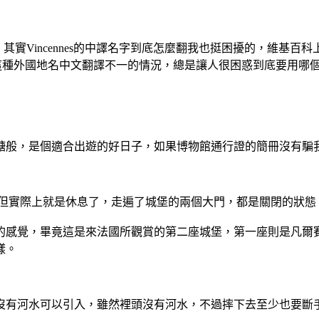
nes），其實Vincennes的中譯名字到底怎麼翻我也挺困擾的，維基百
遇到這種外國地名中文翻譯不一的情況，總是讓人很困惑到底要用哪
糖般，是個適合出遊的好日子，如果博物館通行證的簡冊沒有騙
，但實際上就是休息了，走遍了城堡的兩個大門，都是關閉的狀態
的感覺，畢竟這是來法國所觀賞的第二座城堡，第一座則是凡爾
樣。
沒有河水可以引入，雖然裡頭沒有河水，不過摔下去至少也要斷