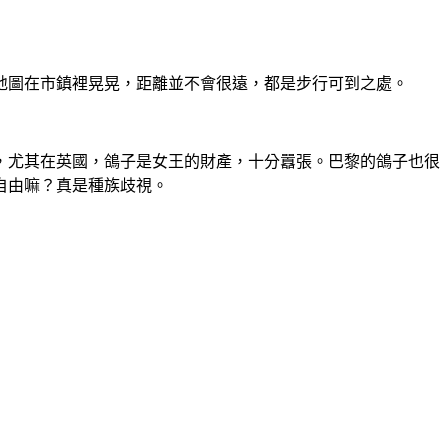
地圖在市鎮裡晃晃，距離並不會很遠，都是步行可到之處。
，尤其在英國，鴿子是女王的財產，十分囂張。巴黎的鴿子也很
自由嘛？真是種族歧視。