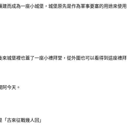
斷擴建而成為一座小城堡，城堡原先是作為軍事要塞的用途來使用
後來城堡裡也蓋了一座小禮拜堂，從外圍也可以看得到這座禮拜
開阿今天。
是「古來征戰幾人回」