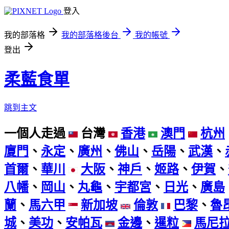
登入
我的部落格
我的部落格後台
我的帳號
登出
柔藍食單
跳到主文
一個人走過
台灣
香港
澳門
杭州
廈門
、
永定
、
廣州
、
佛山
、
岳陽
、
武漢
、
首爾
、
華川
大阪
、
神戶
、
姬路
、
伊賀
、
八幡
、
岡山
、
丸龜
、
宇都宮
、
日光
、
廣島
蘭
、
馬六甲
新加坡
倫敦
巴黎
、
魯
城
、
美功
、
安帕瓦
金邊
、
暹粒
馬尼