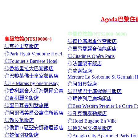
Agoda巴黎
中價位旅館(NT$2000~8000)
高級旅館(NT$10000~)
◎德拉廣場盧浮宮飯店
◎克拉里奇飯店
◎里昂愛麗舍佳能飯店
◎Park Hyatt Vendome Hotel
◎Citadines Opéra Paris
◎Fouquet s Barriere Hotel
◎法國榮軍飯店
◎香格里拉大巴黎飯店
◎蒙索飯店
◎巴黎萊佛士皇家蒙飯店
Mercure La Sorbonne St Germain H
◎Le Marais by onefinestay
◎阿爾貝飯店
◎香榭麗舍大街海瑟爾公寓
◎巴黎巴士底獄假日飯店
◎香榭麗舍飯店
◎瑪德列尼廣場飯店
◎聖日耳曼別墅旅館
◎Best Western Premier Le Carre Fo
◎阿爾瑪美爵公寓住所飯店
◎孔克爾泰勒飯店
◎勃艮第飯店
◎Hotel Eugene En Ville
◎侯爵 9 區聖安娜餅屋飯店
◎迪米尼文德莫飯店
◎雄偉別墅飯店
◎Adagio City Aparthotel Paris Tour