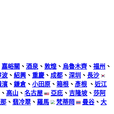
、
嘉峪關
、
酒泉
、
敦煌
、
烏魯木齊
、
福州
、
寧波
、
紹興
、
重慶
、
成都
、
深圳
、
長沙
橫濱
、
鎌倉
、
小田原
、
箱根
、
彥根
、
近江
、
高山
、
名古屋
亞庇
、
吉隆坡
、
莎阿
隆那
、
翡冷翠
、
羅馬
梵蒂岡
曼谷
、
大