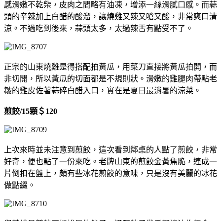
感滑嫩不乾柴，皮肉之間略有油凍，增添一絲滑膩口感。而蒜
頭的辛辣加上白醋的酸溜，讓燒雞又辣又嗆又酸，非常爽口清
涼。不過吃到後來，蒜頭太多，太過辣舌有點受不了。
正宗的山東燒雞是得搭配拍黃瓜，用菜刀直接將黃瓜拍開，而
非切開，所以黃瓜的切面都是不規則狀。滑嫩的雞腿肉帶點老
皺的雞皮佐著蒜碎白醋入口，實在是夏日最消暑的涼菜。
煎餃/15顆＄120
上次來時並未注意到煎餃，這次看到鄰桌的人點了煎餃，非常
好奇，便也點了一份來吃。老牌山東的煎餃金黃焦脆，連成一
片倒扣在盤上，頗有些冰花煎餃的意味，只是沒有美麗的冰花
做點綴。