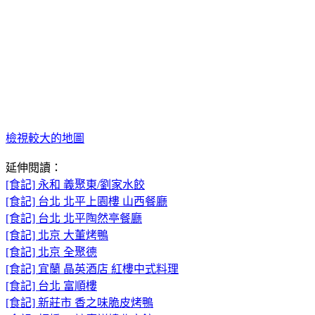
檢視較大的地圖
延伸閱讀：
[食記] 永和 義聚東/劉家水餃
[食記] 台北 北平上園樓 山西餐廳
[食記] 台北 北平陶然亭餐廳
[食記] 北京 大董烤鴨
[食記] 北京 全聚德
[食記] 宜蘭 晶英酒店 紅樓中式料理
[食記] 台北 富順樓
[食記] 新莊市 香之味脆皮烤鴨