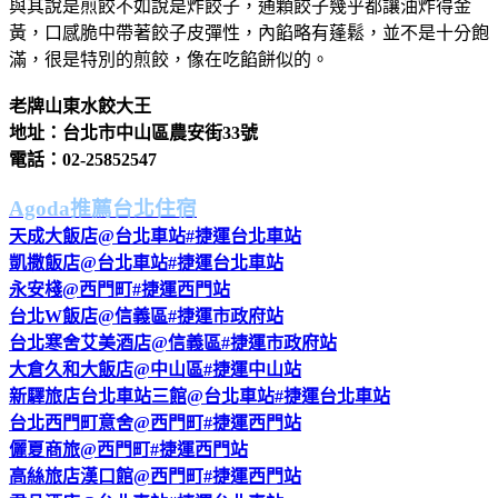
與其說是煎餃不如說是炸餃子，通顆餃子幾乎都讓油炸得金
黃，口感脆中帶著餃子皮彈性，內餡略有蓬鬆，並不是十分飽
滿，很是特別的煎餃，像在吃餡餅似的。
老牌山東水餃大王
地址：台北市中山區農安街33號
電話：02-25852547
Agoda推薦台北住宿
天成大飯店@台北車站#捷運台北車站
凱撒飯店@台北車站#捷運台北車站
永安棧@西門町#捷運西門站
台北W飯店@信義區#捷運市政府站
台北寒舍艾美酒店@信義區#捷運市政府站
大倉久和大飯店@中山區#捷運中山站
新驛旅店台北車站三館@台北車站#捷運台北車站
台北西門町意舍@西門町#捷運西門站
儷夏商旅@西門町#捷運西門站
高絲旅店漢口館@西門町#捷運西門站