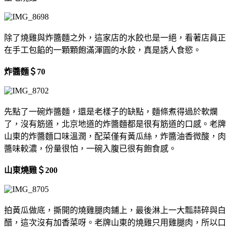
除了燒雞與炸醬麵之外，這家店的水餃也是一絕，看著店員正
在手工包餡的一顆顆飽滿渾圓的水餃，真是誘人食慾。
炸醬麵＄70
先點了一碗炸醬麵，還是老樣子的缺點，麵條煮得過於軟爛
了，沒有筋道，北京地道的炸醬麵都是很有筋道的口感。老牌
山東的炸醬麵口味溫潤，配菜僅有黃瓜絲，炸醬油香微酸，肉
醬味較濃，份量很怕，一碗入腹已很有飽食感。
山東燒雞＄200
拍黃瓜做底，撕開的燒雞腿肉鋪上，最後淋上一大瓢蒜碎與白
醋，這次沒有加香菜呀。老牌山東的燒雞只用雞腿肉，所以口