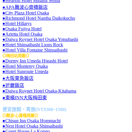
●Hearton Hotel Minami Senba
●APA難波心齋橋飯店
●City Plaza Hotel Osaka
●Richmond Hotel Namba Daikokucho
●Hotel Hillarys
●Osaka Fujiya Hotel
●Arietta Hotel Osaka
●Daiwa Roynet Hotel Osaka Yotsubashi
●Hotel Shinsaibashi Lions Rock
●Hotel Villa Fontaine Shinsaibashi
◎梅田站周圍◎
●Dormy Inn Umeda Higashi Hotel
●Hotel Monterey Osaka
●Hotel Sunroute Umeda
●大阪東急飯店
●近畿飯店
●Daiwa Roynet Hotel Osaka-Kitahama
●東橫INN大阪梅田東
便宜旅館、青旅(NT$300~1500)
◎難波/心齋橋周圍◎
●Chisun Inn Osaka Hommachi
●Nest Hotel Osaka Shinsaibashi
●Guest House La Kongo