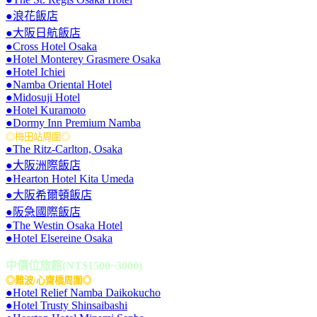
●浪花飯店
●大阪日航飯店
●Cross Hotel Osaka
●Hotel Monterey Grasmere Osaka
●Hotel Ichiei
●Namba Oriental Hotel
●Midosuji Hotel
●Hotel Kuramoto
●Dormy Inn Premium Namba
◎梅田站周圍◎
●The Ritz-Carlton, Osaka
●大阪洲際飯店
●Hearton Hotel Kita Umeda
●大阪希爾頓飯店
●阪急國際飯店
●The Westin Osaka Hotel
●Hotel Elsereine Osaka
中價位旅館(NT$1500~3000)
◎難波/心齋橋周圍◎
●Hotel Relief Namba Daikokucho
●Hotel Trusty Shinsaibashi