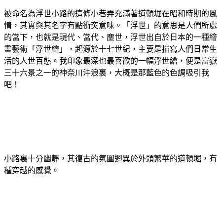
被命名為浮世小路的這條小巷弄充滿著道頓堀在昭和時期的風
情，其實與其名字有點衝突意味。「浮世」的意思是人們所處
的當下，也就是現代、當代、塵世，浮世出自於日本的一種繪
畫藝術「浮世繪」，起源於十七世紀，主要是描寫人們日常生
活的人世百態。我印象最深也最喜歡的一幅浮世繪，便是富嶽
三十六景之一的神奈川沖浪裏，大概是那藍色的色調吸引我
吧！
小路裏十分幽靜，其復古的氛圍迴異於外頭繁華的道頓堀，有
種穿越的感覺。