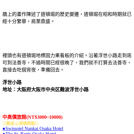
牆上的畫作陳述了道頓堀的歷史變遷，道頓堀在昭和時期就已
經十分繁華，商業鼎盛。
裡頭也有道頓堀地標固力果看板的介紹。沿著浮世小路走到底
可到法善寺，不過時間已經很晚了，我們就不打算去法善寺，
直接去吃個宵夜，準備回去。
浮世小路
地址：大阪府大阪市中央区難波浮世小路
中高價旅館(NT$3000~10000)
◎難波/心齋橋周圍◎
●Swissotel Nankai Osaka Hotel
●The St. Regis Osaka Hotel