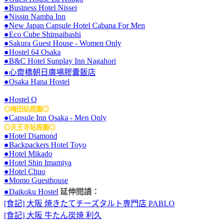
●Business Hotel Nissei
●Nissin Namba Inn
●New Japan Capsule Hotel Cabana For Men
●Eco Cube Shinsaibashi
●Sakura Guest House - Women Only
●Hostel 64 Osaka
●B&C Hotel Sunplay Inn Nagahori
●心齋橋朝日廣場膠囊飯店
●Osaka Hana Hostel
●Hostel Q
◎梅田站周圍◎
●Capsule Inn Osaka - Men Only
◎天王寺站周圍◎
●Hotel Diamond
●Backpackers Hotel Toyo
●Hotel Mikado
●Hotel Shin Imamiya
●Hotel Chuo
●Momo Guesthouse
●Daikoku Hostel
延伸閱讀：
[食記] 大阪 焼きたてチーズタルト専門店 PABLO
[食記] 大阪 牛たん炭焼 利久