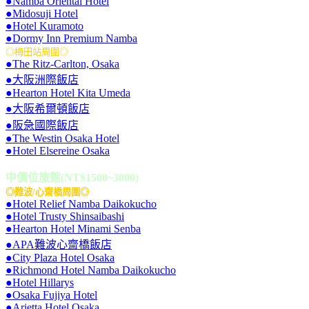
●Namba Oriental Hotel
●Midosuji Hotel
●Hotel Kuramoto
●Dormy Inn Premium Namba
◎梅田站周圍◎
●The Ritz-Carlton, Osaka
●大阪洲際飯店
●Hearton Hotel Kita Umeda
●大阪希爾頓飯店
●阪急國際飯店
●The Westin Osaka Hotel
●Hotel Elsereine Osaka
中價位旅館(NT$1500~3000)
◎難波/心齋橋周圍◎
●Hotel Relief Namba Daikokucho
●Hotel Trusty Shinsaibashi
●Hearton Hotel Minami Senba
●APA難波心齋橋飯店
●City Plaza Hotel Osaka
●Richmond Hotel Namba Daikokucho
●Hotel Hillarys
●Osaka Fujiya Hotel
●Arietta Hotel Osaka