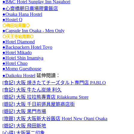
●B&C Hotel Sunplay Inn Nagahori
●心齋橋朝日廣場膠囊飯店
●Osaka Hana Hostel
●Hostel Q
◎梅田站周圍◎
●Capsule Inn Osaka - Men Only
◎天王寺站周圍◎
●Hotel Diamond
●Backpackers Hotel Toyo
●Hotel Mikado
●Hotel Shin Imamiya
●Hotel Chuo
●Momo Guesthouse
●Daikoku Hostel
延伸閱讀：
[食記] 大阪 焼きたてチーズタルト専門店 PABLO
[食記] 大阪 牛たん炭焼 利久
[遊記] 大阪 拉拉熊專賣店 Rilakkuma Store
[遊記] 大阪 千日前道具屋筋商店街
[遊記] 大阪 黑門市場
[旅館] 大阪 大阪新大谷飯店 Hotel New Otani Osaka
[遊記] 大阪 飛田新地
[心得] 大阪第二印象