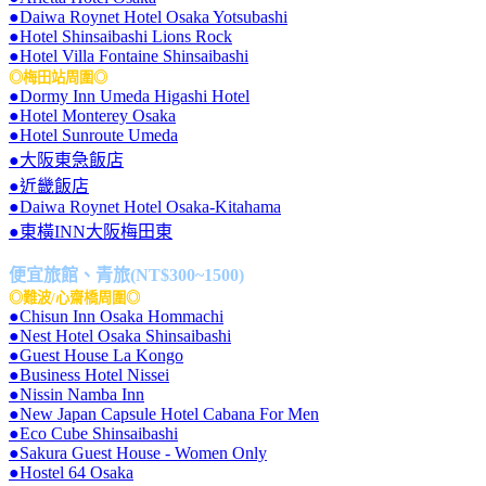
●Daiwa Roynet Hotel Osaka Yotsubashi
●Hotel Shinsaibashi Lions Rock
●Hotel Villa Fontaine Shinsaibashi
◎梅田站周圍◎
●Dormy Inn Umeda Higashi Hotel
●Hotel Monterey Osaka
●Hotel Sunroute Umeda
●大阪東急飯店
●近畿飯店
●Daiwa Roynet Hotel Osaka-Kitahama
●東橫INN大阪梅田東
便宜旅館、青旅(NT$300~1500)
◎難波/心齋橋周圍◎
●Chisun Inn Osaka Hommachi
●Nest Hotel Osaka Shinsaibashi
●Guest House La Kongo
●Business Hotel Nissei
●Nissin Namba Inn
●New Japan Capsule Hotel Cabana For Men
●Eco Cube Shinsaibashi
●Sakura Guest House - Women Only
●Hostel 64 Osaka