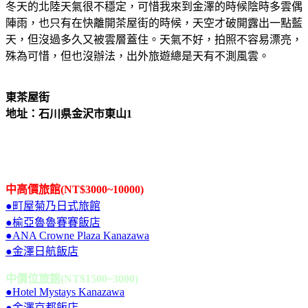
冬天的北陸天氣很不穩定，可惜我來到金澤的時候陰時多雲偶
陣雨，也只有在快離開茶屋街的時候，天空才破開露出一點藍
天，但沒過多久又被雲層蓋住。天氣不好，拍照不容易漂亮，
殊為可惜，但也沒辦法，出外旅遊總是天有不測風雲。
東茶屋街
地址：石川県金沢市東山1
中高價旅館(NT$3000~10000)
●町屋菊乃日式旅館
●榆亞魯魯賽賽飯店
●ANA Crowne Plaza Kanazawa
●金澤日航飯店
中價位旅館(NT$1500~3000)
●Hotel Mystays Kanazawa
●金澤京都飯店