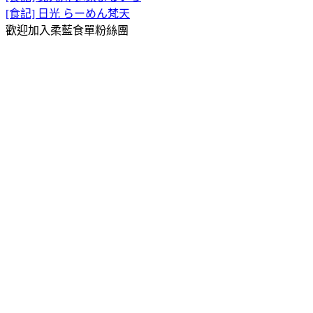
[食記] 日光 らーめん梵天
歡迎加入柔藍食單粉絲團