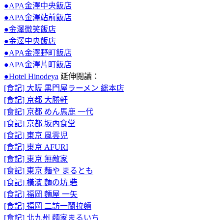
●APA金澤中央飯店
●APA金澤站前飯店
●金澤微笑飯店
●金澤中央飯店
●APA金澤野町飯店
●APA金澤片町飯店
●Hotel Hinodeya
延伸閱讀：
[食記] 大阪 黒門屋ラーメン 総本店
[食記] 京都 大勝軒
[食記] 京都 めん馬鹿 一代
[食記] 京都 坂內食堂
[食記] 東京 風雲児
[食記] 東京 AFURI
[食記] 東京 無敵家
[食記] 東京 麺や まるとも
[食記] 橫濱 麵の坊 砦
[食記] 福岡 麵屋 一矢
[食記] 福岡 二訪一蘭拉麵
[食記] 北九州 麵家まるいち