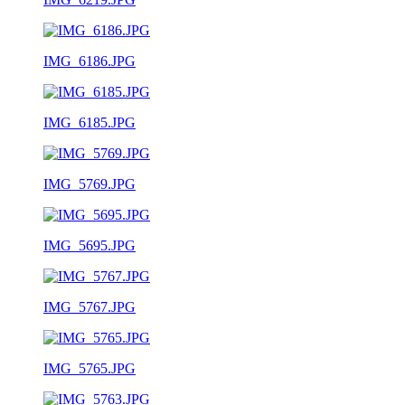
IMG_6186.JPG
IMG_6185.JPG
IMG_5769.JPG
IMG_5695.JPG
IMG_5767.JPG
IMG_5765.JPG