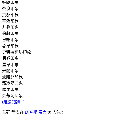
姬路印象
奈良印象
京都印象
宇治印象
丸龜印象
倫敦印象
巴黎印象
魯昂印象
史特拉斯堡印象
第戎印象
里昂印象
米蘭印象
波隆那印象
翡冷翠印象
羅馬印象
梵蒂岡印象
(繼續閱讀...)
苦蓮 發表在
痞客邦
留言
(0)
人氣(
)