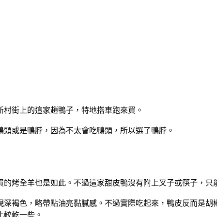
新村街上的這家趙鴨子，特地搭車跑來買。
配鴨頭或是鴨脖，因為不太會吃鴨頭，所以選了鴨脖。
買的烤全羊也是如此。不過這家甜皮鴨沒有附上叉子或筷子，只
現深褐色，略帶點油亮黏膩感。不過實際吃起來，鴨皮反而是胡
比較乾一些。