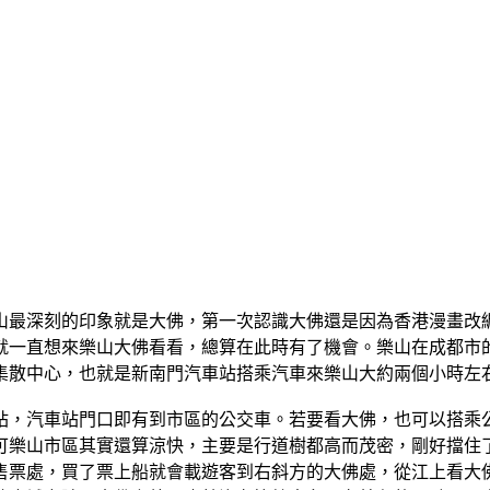
山最深刻的印象就是大佛，第一次認識大佛還是因為香港漫畫改
就一直想來樂山大佛看看，總算在此時有了機會。樂山在成都市
集散中心，也就是新南門汽車站搭乘汽車來樂山大約兩個小時左
站，汽車站門口即有到市區的公交車。若要看大佛，也可以搭乘
可樂山市區其實還算涼快，主要是行道樹都高而茂密，剛好擋住
售票處，買了票上船就會載遊客到右斜方的大佛處，從江上看大