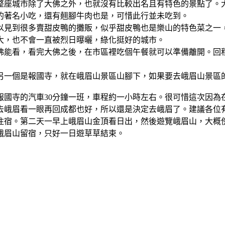
整座城市除了大佛之外，也就沒有比較出名且有特色的景點了。
的著名小吃，還有翹腳牛肉也是，可惜此行並未吃到。
以見到很多賣甜皮鴨的攤販，似乎甜皮鴨也是樂山的特色菜之一
大，也不會一直被烈日曝曬，綠化挺好的城市。
佛能看，看完大佛之後，在市區裡吃個午餐就可以準備離開。回
另一個是報國寺，就在峨眉山景區山腳下，如果要去峨眉山景區
報國寺的汽車30分鐘一班，車程約一小時左右。很可惜這次因為
去峨眉看一眼再回成都也好，所以還是決定去峨眉了。建議各位
住宿。第二天一早上峨眉山金頂看日出，然後遊覽峨眉山，大概
峨眉山留宿，只好一日遊草草結束。