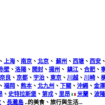
、
上海
、
南京
、
北京
、
蘇州
、
西塘
、
西安
赤壁
、
洛陽
、
開封
、
揚州
、
鎮江
、
合肥
、
奈良
、
京都
、
宇治
、
東京
、
川越
、
川崎
、
、
福岡
、
熊本
、
北九州
、
下關
、
沖繩
、
金澤
昂
、
史特拉斯堡
、
第戎
、
里昂
米蘭
、
波
拉
、
長灘島
..的美食、旅行與生活...