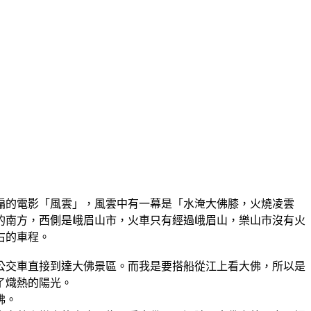
編的電影「風雲」，風雲中有一幕是「水淹大佛膝，火燒凌雲
的南方，西側是峨眉山市，火車只有經過峨眉山，樂山市沒有火
右的車程。
公交車直接到達大佛景區。而我是要搭船從江上看大佛，所以是
了熾熱的陽光。
佛。