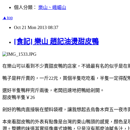
個人分類：
樂山、峨嵋山
▲top
Oct
21
Mon
2013
08:37
[食記] 樂山 趙記油燙甜皮鴨
在樂山可以看到不少賣甜皮鴨的店家，不過最有名的似乎是在
鴨子是秤斤賣的，一斤22元，買個半隻吃吃看，半隻一定得
選好半隻鴨秤完斤兩後，老闆迅速地把鴨給剁開。
甜皮鴨半隻￥26
剁好的鴨肉直接裝在塑料袋裡，讓我想起去烏魯木齊五一夜市
本來看甜皮鴨的外表有點像是台灣的東山鴨頭的感覺，顏色呈
潤。整體的味道其實挺像廣式燒鴨，只是沒有那麼油膩多汁，