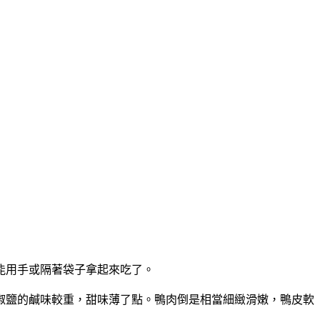
能用手或隔著袋子拿起來吃了。
椒鹽的鹹味較重，甜味薄了點。鴨肉倒是相當細緻滑嫩，鴨皮軟