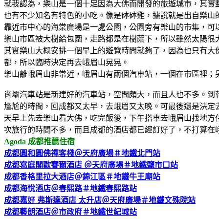
就我認為，樂山是一個十足因為大佛而開發的旅遊城市，其實
也有不少知名有特色的小吃。像是砵砵雞，據說就是出自樂山
靠近市中心的海棠廣場是一處公園，公園旁有樂山的市集，可
樂山市區被大樹給包圍，走路都是在樹蔭下，所以雖然太陽很
其實樂山大概安排一個早上的遊覽時間就夠了，因為也只有大
都，所以臨時決定再去峨眉山晃晃。
樂山離峨眉山非常近，峨眉山有兩個汽車站，一個在市區裡；
肖壩汽車站是新建好的汽車站，空間頗大，而且人也不多。到
尷尬的時間，回成都又太早，去峨眉又太晚。可最後還是決定
天早上先去樂山看大佛，吃完飯後，下午搭車去峨眉山找地方
次旅行的時間不多，而且成都的酒店都已經訂好了，不打算在
Agoda 成都推薦住宿
成都圓和圓佛禪客棧＠天府廣場＃地鐵北門站
成都寫庭閣歐賽爾酒店 ＠天府廣場＃地鐵鹽市口站
成都香格里拉大酒店＠錦江區＃地鐵牛王廟站
成都海悅酒店＠春熙路＃地鐵春熙路站
成都嘉好 弗斯達酒店 太升店＠天府廣場＃地鐵文殊院站
成都藝朗酒店＠市政府＃地鐵世紀城站