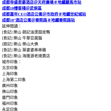
成都帝盛君豪酒店＠天府廣場＃地鐵騾馬市站
成都18樓客棧＠武侯區
成都嘉年CEO酒店公寓＠市政府＃地鐵世紀城站
成都18°酒店公寓＠春熙路＃地鐵春熙路站
延伸閱讀：
[食記] 樂山 趙記油燙甜皮鴨
[食記] 樂山 牛華豆腐腦
[遊記] 樂山 樂山大佛
[食記] 樂山 葉婆婆串串雞
[食記] 樂山 海匯源老燒賣店
城市印象：
北京印象
上海印象
上海第二印象
廣州印象
佛山印象
廈門印象
福州印象
永定印象