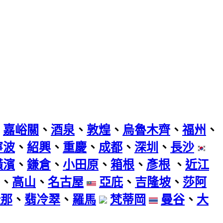
、
嘉峪關
、
酒泉
、
敦煌
、
烏魯木齊
、
福州
、
寧波
、
紹興
、
重慶
、
成都
、
深圳
、
長沙
橫濱
、
鎌倉
、
小田原
、
箱根
、
彥根
、
近江
、
高山
、
名古屋
亞庇
、
吉隆坡
、
莎阿
隆那
、
翡冷翠
、
羅馬
梵蒂岡
曼谷
、
大