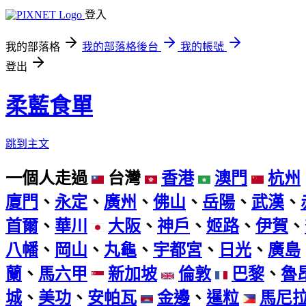
登入
我的部落格
我的部落格後台
我的帳號
登出
柔藍食單
跳到主文
一個人走過
台灣
香港
澳門
杭州
廈門
、
永定
、
廣州
、
佛山
、
岳陽
、
武漢
、
首爾
、
華川
大阪
、
神戶
、
姬路
、
伊賀
、
八幡
、
岡山
、
丸龜
、
宇都宮
、
日光
、
廣島
蘭
、
馬六甲
新加坡
倫敦
巴黎
、
魯
城
、
美功
、
安帕瓦
金邊
、
暹粒
馬尼