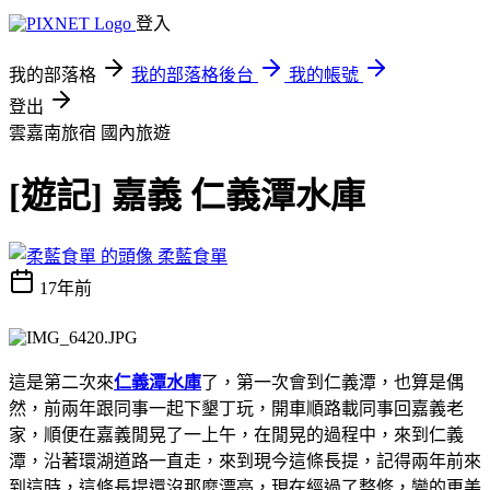
登入
我的部落格
我的部落格後台
我的帳號
登出
雲嘉南旅宿
國內旅遊
[遊記] 嘉義 仁義潭水庫
柔藍食單
17年前
這是第二次來
仁義潭水庫
了，第一次會到仁義潭，也算是偶
然，前兩年跟同事一起下墾丁玩，開車順路載同事回嘉義老
家，順便在嘉義閒晃了一上午，在閒晃的過程中，來到仁義
潭，沿著環湖道路一直走，來到現今這條長提，記得兩年前來
到這時，這條長提還沒那麼漂亮，現在經過了整修，變的更美