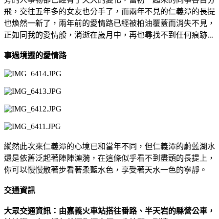
飛，交往五年多的女友也分手了，而兩年不見的仁義潭的長提
也煥然一新了，兩年前的愛情路已經被柏油覆蓋而消失不見，
正如同我的愛情般，消逝在歲月中，再也尋找不到任何痕跡...
事過境遷的愛情路
縱然此次來仁義潭的心境已和當年不同，但仁義潭的蔚藍湖水
還是依舊泛起著陣陣漣漪，在這條似乎看不到盡頭的長提上，
你可以慢慢散著步看著柔藍水色，享受著天水一色的寧靜。
交通資訊
大眾交通資訊：由嘉義火車站搭往番路、半天岩的縣營公車，