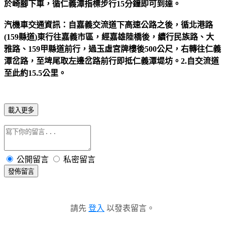
於崎腳下車，循仁義潭指標步行15分鐘即可到達。
汽機車交通資訊：自嘉義交流道下高速公路之後，循北港路
(159縣道)東行往嘉義市區，經嘉雄陸橋後，續行民族路、大
雅路、159甲縣道前行，過玉虛宮牌樓後500公尺，右轉往仁義
潭岔路，至埤尾取左邊岔路前行即抵仁義潭堤坊。2.自交流道
至此約15.5公里。
載入更多
公開留言
私密留言
發佈留言
請先
登入
以發表留言。