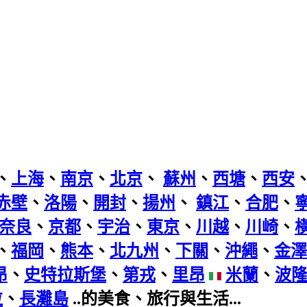
、
上海
、
南京
、
北京
、
蘇州
、
西塘
、
西安
赤壁
、
洛陽
、
開封
、
揚州
、
鎮江
、
合肥
、
奈良
、
京都
、
宇治
、
東京
、
川越
、
川崎
、
、
福岡
、
熊本
、
北九州
、
下關
、
沖繩
、
金澤
昂
、
史特拉斯堡
、
第戎
、
里昂
米蘭
、
波
拉
、
長灘島
..的美食、旅行與生活...