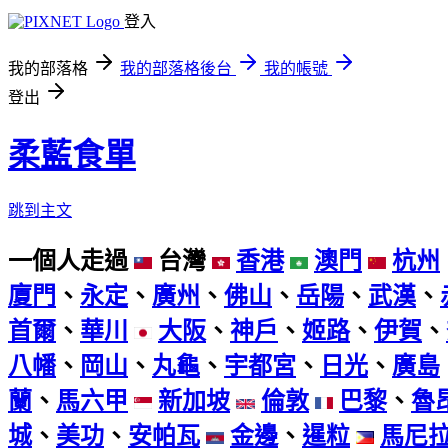
登入
我的部落格
我的部落格後台
我的帳號
登出
柔藍食單
跳到主文
一個人走過
台灣
香港
澳門
杭州
廈門
、
永定
、
廣州
、
佛山
、
岳陽
、
武漢
、
首爾
、
華川
大阪
、
神戶
、
姬路
、
伊賀
、
八幡
、
岡山
、
丸龜
、
宇都宮
、
日光
、
廣島
蘭
、
馬六甲
新加坡
倫敦
巴黎
、
魯
城
、
美功
、
安帕瓦
金邊
、
暹粒
馬尼