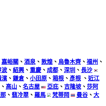
、
嘉峪關
、
酒泉
、
敦煌
、
烏魯木齊
、
福州
、
寧波
、
紹興
、
重慶
、
成都
、
深圳
、
長沙
橫濱
、
鎌倉
、
小田原
、
箱根
、
彥根
、
近江
、
高山
、
名古屋
亞庇
、
吉隆坡
、
莎阿
隆那
、
翡冷翠
、
羅馬
梵蒂岡
曼谷
、
大