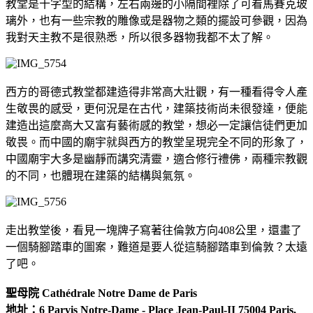
教堂是十字型的結構，左右兩邊的小隔間裡除了可看馬賽克玻
璃外，也有一些宗教的雕像或是器物之類的擺設可參觀，因為
我對天主教不是很熟悉，所以很多器物我都不太了解。
西方的哥德式教堂都建造得非常高大壯觀，有一種看得令人產
生敬畏的感受，更何況是在古代，建築技術尚未很發達，便能
建造出這麼高大又富有藝術感的教堂，想必一定讓信徒們更加
敬畏。而中國的廟宇就與西方的教堂呈現完全不同的形象了，
中國廟宇大多是幽靜而講究清靈，適合修行禮佛，兩種宗教觀
的不同，也體現在建築的結構與氣氛。
走出教堂後，看見一塊牌子寫著往倫敦方向408公里，還畫了
一個騎腳踏車的圖案，難道是要人從這騎腳踏車到倫敦？太遠
了吧。
聖母院 Cathédrale Notre Dame de Paris
地址：6 Parvis Notre-Dame - Place Jean-Paul-II 75004 Paris,