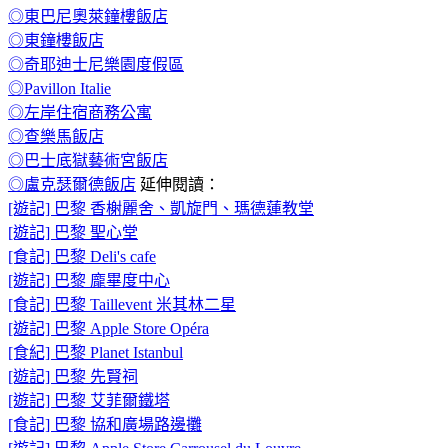
◎東巴尼奧萊鐘樓飯店
◎東鐘樓飯店
◎奇耶迪士尼樂園度假區
◎Pavillon Italie
◎左岸住宿商務公寓
◎查樂馬飯店
◎巴士底獄藝術宮飯店
◎盧克瑟爾德飯店
延伸閱讀：
[遊記] 巴黎 香榭麗舍、凱旋門、瑪德蓮教堂
[遊記] 巴黎 聖心堂
[食記] 巴黎 Deli's cafe
[遊記] 巴黎 龐畢度中心
[食記] 巴黎 Taillevent 米其林二星
[遊記] 巴黎 Apple Store Opéra
[食紀] 巴黎 Planet Istanbul
[遊記] 巴黎 先賢祠
[遊記] 巴黎 艾菲爾鐵塔
[食記] 巴黎 協和廣場路邊攤