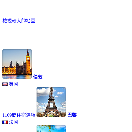
檢視較大的地圖
倫敦
英國
1169間住宿選項
巴黎
法國