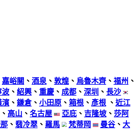
、
嘉峪關
、
酒泉
、
敦煌
、
烏魯木齊
、
福州
、
寧波
、
紹興
、
重慶
、
成都
、
深圳
、
長沙
橫濱
、
鎌倉
、
小田原
、
箱根
、
彥根
、
近江
、
高山
、
名古屋
亞庇
、
吉隆坡
、
莎阿
隆那
、
翡冷翠
、
羅馬
梵蒂岡
曼谷
、
大