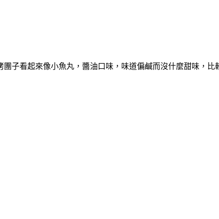
。烤團子看起來像小魚丸，醬油口味，味道偏鹹而沒什麼甜味，比