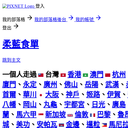
登入
我的部落格
我的部落格後台
我的帳號
登出
柔藍食單
跳到主文
一個人走過
台灣
香港
澳門
杭州
廈門
、
永定
、
廣州
、
佛山
、
岳陽
、
武漢
、
首爾
、
華川
大阪
、
神戶
、
姬路
、
伊賀
、
八幡
、
岡山
、
丸龜
、
宇都宮
、
日光
、
廣島
蘭
、
馬六甲
新加坡
倫敦
巴黎
、
魯
城
、
美功
、
安帕瓦
金邊
、
暹粒
馬尼