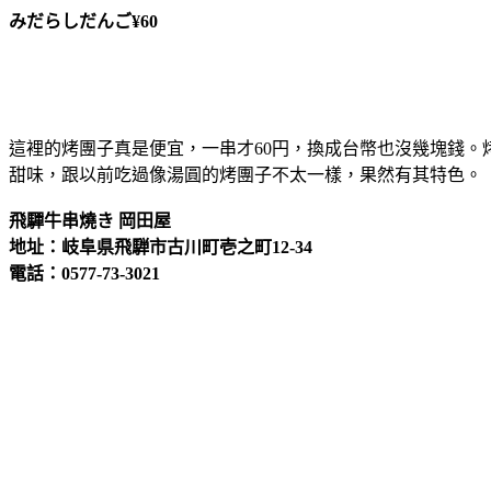
みだらしだんご¥60
這裡的烤團子真是便宜，一串才60円，換成台幣也沒幾塊錢
甜味，跟以前吃過像湯圓的烤團子不太一樣，果然有其特色。
飛驒牛串燒き 岡田屋
地址：岐阜県飛騨市古川町壱之町12-34
電話：0577-73-3021