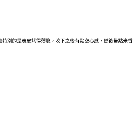
較特別的是表皮烤得薄脆，咬下之後有點空心感，然後帶點米香