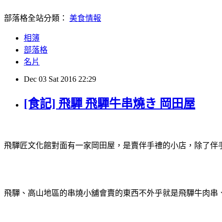
部落格全站分類：
美食情報
相簿
部落格
名片
Dec
03
Sat
2016
22:29
[食記] 飛驒 飛驒牛串燒き 岡田屋
飛驒匠文化館對面有一家岡田屋，是賣伴手禮的小店，除了伴
飛驒、高山地區的串燒小舖會賣的東西不外乎就是飛驒牛肉串