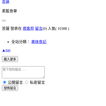
苦蓮
柔藍食單
苦蓮 發表在
痞客邦
留言
(0)
人氣(
10388
)
全站分類：
美味食記
▲top
載入更多
公開留言
私密留言
發佈留言