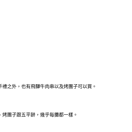
手禮之外，也有飛驒牛肉串以及烤團子可以買。
、烤團子跟五平餅，幾乎每攤都一樣。