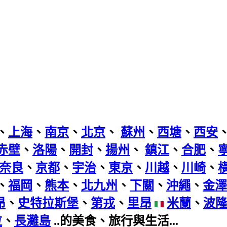
、
上海
、
南京
、
北京
、
蘇州
、
西塘
、
西安
赤壁
、
洛陽
、
開封
、
揚州
、
鎮江
、
合肥
、
奈良
、
京都
、
宇治
、
東京
、
川越
、
川崎
、
、
福岡
、
熊本
、
北九州
、
下關
、
沖繩
、
金澤
昂
、
史特拉斯堡
、
第戎
、
里昂
米蘭
、
波
拉
、
長灘島
..的美食、旅行與生活...