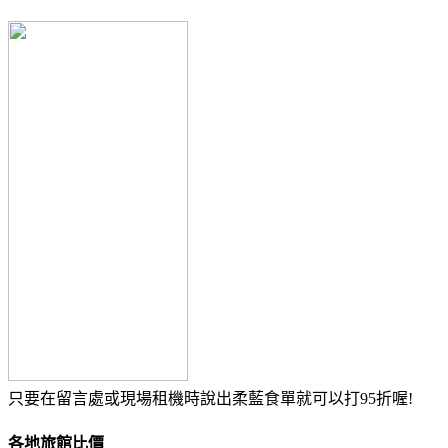
只要在留言處或現場租機時說出柔藍食單就可以打95折喔!
各地旅館比價