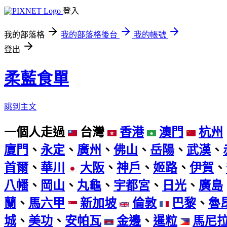
登入
我的部落格
我的部落格後台
我的帳號
登出
柔藍食單
跳到主文
一個人走過
台灣
香港
澳門
杭州
廈門
、
永定
、
廣州
、
佛山
、
岳陽
、
武漢
、
首爾
、
華川
大阪
、
神戶
、
姬路
、
伊賀
、
八幡
、
岡山
、
丸龜
、
宇都宮
、
日光
、
廣島
蘭
、
馬六甲
新加坡
倫敦
巴黎
、
魯
城
、
美功
、
安帕瓦
金邊
、
暹粒
馬尼