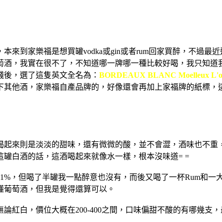
來到家樂福是想買罐vodka或gin或者rum回家買醉，不過
萄酒，我實在很不了，不知道哪一牌哪一種比較好喝，我只知道
錢後，選了這隻英文全名為：
BORDEAUX BLANC Moelleux L'or
下其他酒，家樂福自產品牌的，好像還會再加上家福牌的紙標，
喝起來則是淡淡的甜味，還有微微的酸，並不會澀，酒味也不重
罐白酒的話，這酒喝起來就像水一樣，根本沒味道= =
1%，但喝了半罐我一點醉意也沒有，而後又喝了一杯Rum和一
懂葡萄酒，但我是覺得還算可以。
紅白，價位大概在200-400之間，口味偏甜不酸的有哪幾支