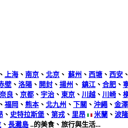
、
上海
、
南京
、
北京
、
蘇州
、
西塘
、
西安
赤壁
、
洛陽
、
開封
、
揚州
、
鎮江
、
合肥
、
奈良
、
京都
、
宇治
、
東京
、
川越
、
川崎
、
、
福岡
、
熊本
、
北九州
、
下關
、
沖繩
、
金澤
昂
、
史特拉斯堡
、
第戎
、
里昂
米蘭
、
波
拉
、
長灘島
..的美食、旅行與生活...