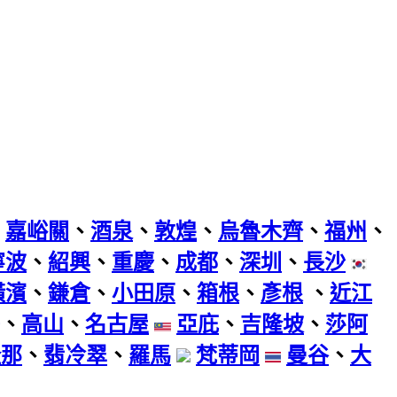
、
嘉峪關
、
酒泉
、
敦煌
、
烏魯木齊
、
福州
、
寧波
、
紹興
、
重慶
、
成都
、
深圳
、
長沙
橫濱
、
鎌倉
、
小田原
、
箱根
、
彥根
、
近江
、
高山
、
名古屋
亞庇
、
吉隆坡
、
莎阿
隆那
、
翡冷翠
、
羅馬
梵蒂岡
曼谷
、
大