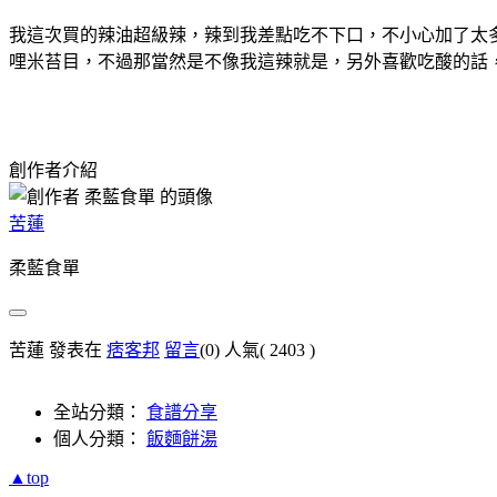
我這次買的辣油超級辣，辣到我差點吃不下口，不小心加了太
哩米苔目，不過那當然是不像我這辣就是，另外喜歡吃酸的話
創作者介紹
苦蓮
柔藍食單
苦蓮 發表在
痞客邦
留言
(0)
人氣(
2403
)
全站分類：
食譜分享
個人分類：
飯麵餅湯
▲top