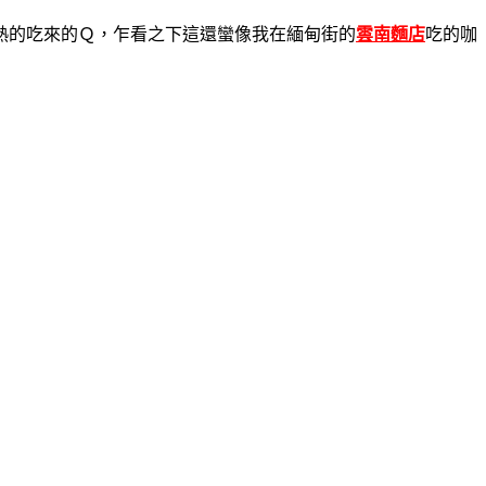
熱的吃來的Ｑ，乍看之下這還蠻像我在緬甸街的
雲南麵店
吃的咖