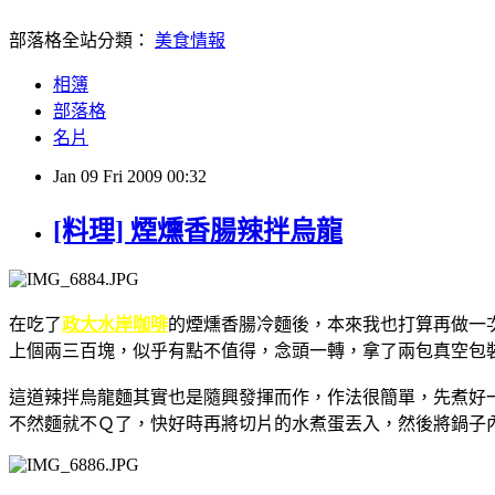
部落格全站分類：
美食情報
相簿
部落格
名片
Jan
09
Fri
2009
00:32
[料理] 煙燻香腸辣拌烏龍
在吃了
政大水岸咖啡
的煙燻香腸冷麵後，本來我也打算再做一
上個兩三百塊，似乎有點不值得，念頭一轉，拿了兩包真空包
這道辣拌烏龍麵其實也是隨興發揮而作，作法很簡單，先煮好一個
不然麵就不Ｑ了，快好時再將切片的水煮蛋丟入，然後將鍋子