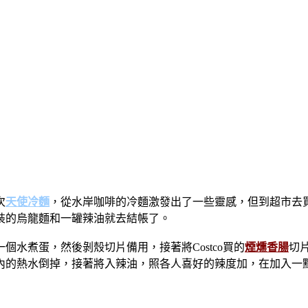
次
天使冷麵
，從水岸咖啡的冷麵激發出了一些靈感，但到超市去
裝的烏龍麵和一罐辣油就去結帳了。
水煮蛋，然後剝殼切片備用，接著將Costco買的
煙燻香腸
切
內的熱水倒掉，接著將入辣油，照各人喜好的辣度加，在加入一