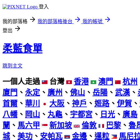
登入
我的部落格
我的部落格後台
我的帳號
登出
柔藍食單
跳到主文
一個人走過
台灣
香港
澳門
杭州
廈門
、
永定
、
廣州
、
佛山
、
岳陽
、
武漢
、
首爾
、
華川
大阪
、
神戶
、
姬路
、
伊賀
、
八幡
、
岡山
、
丸龜
、
宇都宮
、
日光
、
廣島
蘭
、
馬六甲
新加坡
倫敦
巴黎
、
魯
城
、
美功
、
安帕瓦
金邊
、
暹粒
馬尼