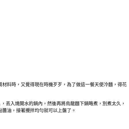
買材料時，又覺得現在時機歹歹，為了做這一餐天使冷麵，得花
片，丟入燒開水的鍋內，然後再將烏龍麵下鍋略煮，別煮太久，
點醬油，接著攪拌均勻就可以上盤了。