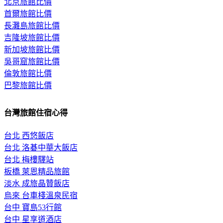
北京旅館比價
首爾旅館比價
長灘島旅館比價
吉隆坡旅館比價
新加坡旅館比價
吳哥窟旅館比價
倫敦旅館比價
巴黎旅館比價
台灣旅館住宿心得
台北 西悠飯店
台北 洛碁中華大飯店
台北 梅樓驛站
板橋 萊恩精品旅館
淡水 成旅晶贊飯店
烏來 台車棧溫泉民宿
台中 寶島53行館
台中 星享道酒店