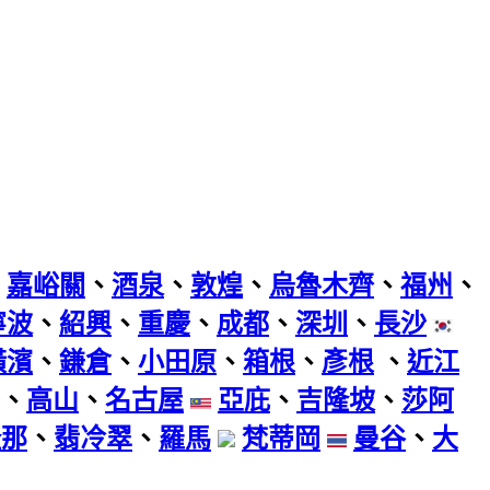
、
嘉峪關
、
酒泉
、
敦煌
、
烏魯木齊
、
福州
、
寧波
、
紹興
、
重慶
、
成都
、
深圳
、
長沙
橫濱
、
鎌倉
、
小田原
、
箱根
、
彥根
、
近江
、
高山
、
名古屋
亞庇
、
吉隆坡
、
莎阿
隆那
、
翡冷翠
、
羅馬
梵蒂岡
曼谷
、
大