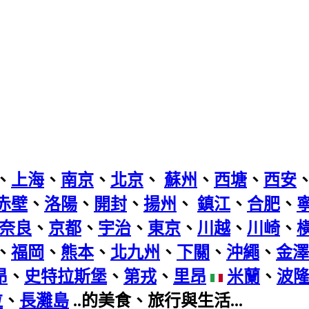
、
上海
、
南京
、
北京
、
蘇州
、
西塘
、
西安
赤壁
、
洛陽
、
開封
、
揚州
、
鎮江
、
合肥
、
奈良
、
京都
、
宇治
、
東京
、
川越
、
川崎
、
、
福岡
、
熊本
、
北九州
、
下關
、
沖繩
、
金澤
昂
、
史特拉斯堡
、
第戎
、
里昂
米蘭
、
波
拉
、
長灘島
..的美食、旅行與生活...