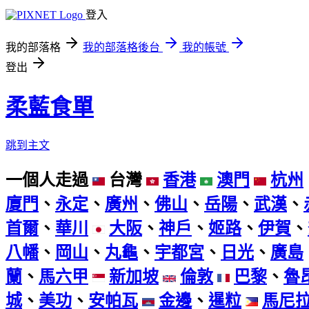
登入
我的部落格
我的部落格後台
我的帳號
登出
柔藍食單
跳到主文
一個人走過
台灣
香港
澳門
杭州
廈門
、
永定
、
廣州
、
佛山
、
岳陽
、
武漢
、
首爾
、
華川
大阪
、
神戶
、
姬路
、
伊賀
、
八幡
、
岡山
、
丸龜
、
宇都宮
、
日光
、
廣島
蘭
、
馬六甲
新加坡
倫敦
巴黎
、
魯
城
、
美功
、
安帕瓦
金邊
、
暹粒
馬尼