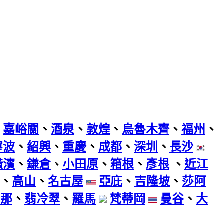
、
嘉峪關
、
酒泉
、
敦煌
、
烏魯木齊
、
福州
、
寧波
、
紹興
、
重慶
、
成都
、
深圳
、
長沙
橫濱
、
鎌倉
、
小田原
、
箱根
、
彥根
、
近江
、
高山
、
名古屋
亞庇
、
吉隆坡
、
莎阿
隆那
、
翡冷翠
、
羅馬
梵蒂岡
曼谷
、
大