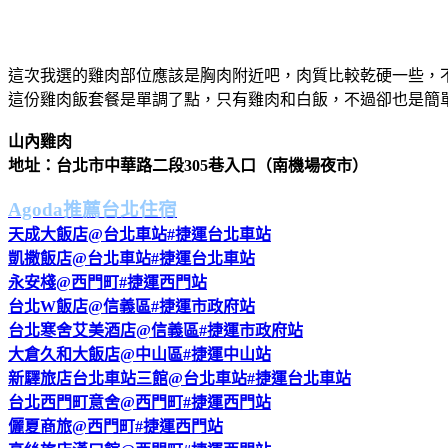
這次我選的雞肉部位應該是胸肉附近吧，肉質比較乾硬一些，
這份雞肉飯套餐是單調了點，只有雞肉和白飯，不過卻也是簡
山內雞肉
地址：台北市中華路二段305巷入口（南機場夜市）
Agoda推薦台北住宿
天成大飯店@台北車站#捷運台北車站
凱撒飯店@台北車站#捷運台北車站
永安棧@西門町#捷運西門站
台北W飯店@信義區#捷運市政府站
台北寒舍艾美酒店@信義區#捷運市政府站
大倉久和大飯店@中山區#捷運中山站
新驛旅店台北車站三館@台北車站#捷運台北車站
台北西門町意舍@西門町#捷運西門站
儷夏商旅@西門町#捷運西門站