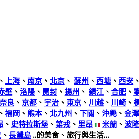
、
上海
、
南京
、
北京
、
蘇州
、
西塘
、
西安
赤壁
、
洛陽
、
開封
、
揚州
、
鎮江
、
合肥
、
奈良
、
京都
、
宇治
、
東京
、
川越
、
川崎
、
、
福岡
、
熊本
、
北九州
、
下關
、
沖繩
、
金澤
昂
、
史特拉斯堡
、
第戎
、
里昂
米蘭
、
波
拉
、
長灘島
..的美食、旅行與生活...