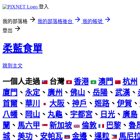
登入
我的部落格
我的部落格後台
我的帳號
登出
柔藍食單
跳到主文
一個人走過
台灣
香港
澳門
杭州
廈門
、
永定
、
廣州
、
佛山
、
岳陽
、
武漢
、
首爾
、
華川
大阪
、
神戶
、
姬路
、
伊賀
、
八幡
、
岡山
、
丸龜
、
宇都宮
、
日光
、
廣島
蘭
、
馬六甲
新加坡
倫敦
巴黎
、
魯
城
、
美功
、
安帕瓦
金邊
、
暹粒
馬尼