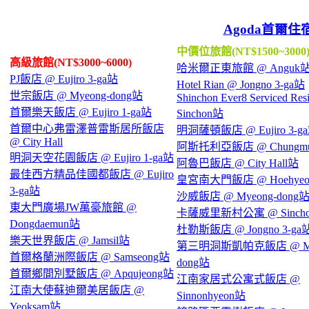
Agoda首爾住
中價位旅館(NT$1500~3000
高級旅館(NT$3000~6000)
哈米爾正東旅館 @ Anguk
PJ飯店 @ Eujiro 3-ga站
Hotel Rian @ Jongno 3-ga站
世宗飯店 @ Myeong-dong站
Shinchon Ever8 Serviced Re
首爾樂天飯店 @ Eujiro 1-ga站
Sinchon站
首爾中心弗雷澤普雷斯居所飯店
明洞薩頓飯店 @ Eujiro 3-g
@ City Hall
阿斯托利亞飯店 @ Chungm
明洞天空花園飯店 @ Eujiro 1-ga站
阿魯巴飯店 @ City Hall站
最佳西方精品佳國都飯店 @ Eujiro
皇宮南大門飯店 @ Hoehye
3-ga站
沙威飯店 @ Myeong-dong
東大門廣場JW萬豪旅館 @
卡薩威里新村公寓 @ Sinch
Dongdaemun站
杜勒斯飯店 @ Jongno 3-ga
樂天世界飯店 @ Jamsil站
第三明洞斯凱帕克飯店 @ My
首爾格蘭洲際飯店 @ Samseong站
dong站
首爾鄉間別墅飯店 @ Apqujeong站
江南家居式公寓式飯店 @
江南大使蘇迪爾美居飯店 @
Sinnonhyeon站
Yeoksam站