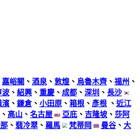
、
嘉峪關
、
酒泉
、
敦煌
、
烏魯木齊
、
福州
、
寧波
、
紹興
、
重慶
、
成都
、
深圳
、
長沙
橫濱
、
鎌倉
、
小田原
、
箱根
、
彥根
、
近江
、
高山
、
名古屋
亞庇
、
吉隆坡
、
莎阿
隆那
、
翡冷翠
、
羅馬
梵蒂岡
曼谷
、
大