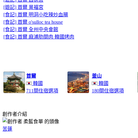
[遊記] 首爾 景福宮
[食記] 首爾 明洞小吃辣炒血腸
[食記] 首爾 o'sulloc tea house
[食記] 首爾 全州中央會館
[食記] 首爾 麻浦肋間肉 韓國烤肉
首爾
釜山
韓國
韓國
711間住宿選項
180間住宿選項
創作者介紹
苦蓮