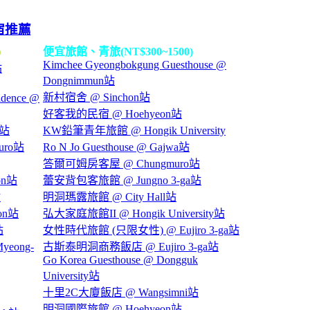
宿推薦
)
便宜旅館、青旅(NT$300~1500)
Kimchee Gyeongbokgung Guesthouse @
站
Dongnimmun站
新村宿舍 @ Sinchon站
sidence @
好客我的民宿 @ Hoehyeon站
a站
KW鉛筆青年旅館 @ Hongik University
uro站
Ro N Jo Guesthouse @ Gajwa站
答爾可姆房客屋 @ Chungmuro站
on站
蕾安背包客旅館 @ Jungno 3-ga站
站
明洞瑪露旅館 @ City Hall站
on站
弘大家庭旅館II @ Hongik University站
站
女性時代旅館 (只限女性) @ Eujiro 3-ga站
eong-
古斯泰明洞商務飯店 @ Eujiro 3-ga站
Go Korea Guesthouse @ Dongguk
University站
十里2C大廈飯店 @ Wangsimni站
明洞國際旅館 @ Hoehyeon站