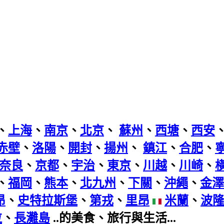
、
上海
、
南京
、
北京
、
蘇州
、
西塘
、
西安
赤壁
、
洛陽
、
開封
、
揚州
、
鎮江
、
合肥
、
奈良
、
京都
、
宇治
、
東京
、
川越
、
川崎
、
、
福岡
、
熊本
、
北九州
、
下關
、
沖繩
、
金澤
昂
、
史特拉斯堡
、
第戎
、
里昂
米蘭
、
波
拉
、
長灘島
..的美食、旅行與生活...