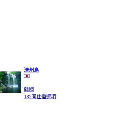
濟州島
韓國
185間住宿選項