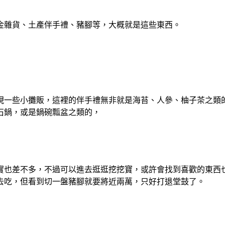
金雜貨、土產伴手禮、豬腳等，大概就是這些東西。
現一些小攤販，這裡的伴手禮無非就是海苔、人參、柚子茶之類
石鍋，或是鍋碗瓢盆之類的，
實也差不多，不過可以進去逛逛挖挖寶，或許會找到喜歡的東西
去吃，但看到切一盤豬腳就要將近兩萬，只好打退堂鼓了。