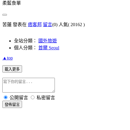
柔藍食單
苦蓮 發表在
痞客邦
留言
(0)
人氣(
20162
)
全站分類：
國外旅遊
個人分類：
首爾 Seoul
▲top
載入更多
公開留言
私密留言
發佈留言