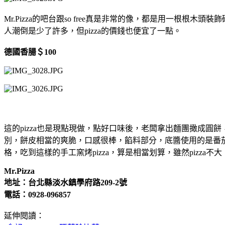
Mr.Pizza的吧台跟so free真是非常的像，都是用一根根木
人潮倒是少了許多，但pizza的價錢也便宜了一點。
德國香腸＄100
這的pizza也是現點現做，點好口味後，老闆拿出麵團撖成圓
別，餅皮相當的爽脆，口感很棒，餡料部分，底醬使用的是番茄
格，吃到這樣的手工窯烤pizza，算是相當划算，雖然pizza
Mr.Pizza
地址：台北縣淡水鎮學府路209-2號
電話：0928-096857
延伸閱讀：