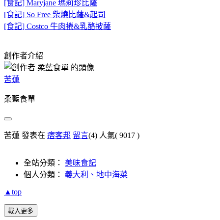
[食記] Maryjane 瑪莉珍比薩
[食記] So Free 柴燒比薩&起司
[食記] Costco 牛肉捲&乳酪披薩
創作者介紹
苦蓮
柔藍食單
苦蓮 發表在
痞客邦
留言
(4)
人氣(
9017
)
全站分類：
美味食記
個人分類：
義大利、地中海菜
▲top
載入更多