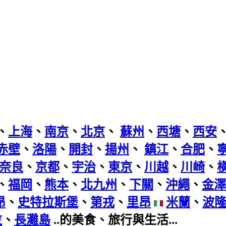
、
上海
、
南京
、
北京
、
蘇州
、
西塘
、
西安
赤壁
、
洛陽
、
開封
、
揚州
、
鎮江
、
合肥
、
奈良
、
京都
、
宇治
、
東京
、
川越
、
川崎
、
、
福岡
、
熊本
、
北九州
、
下關
、
沖繩
、
金澤
昂
、
史特拉斯堡
、
第戎
、
里昂
米蘭
、
波
拉
、
長灘島
..的美食、旅行與生活...