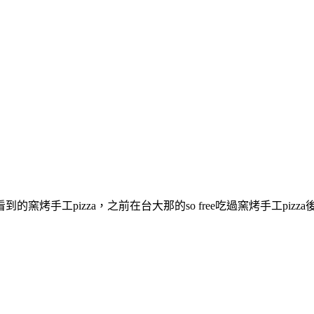
手工pizza，之前在台大那的so free吃過窯烤手工pizza後