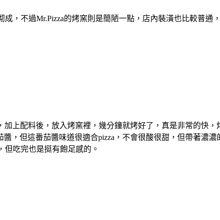
頭裝飾砌成，不過Mr.Pizza的烤窯則是簡陋一點，店內裝潢也比較普
餅，加上配料後，放入烤窯裡，幾分鐘就烤好了，真是非常的快，烤
醬，但這番茄醬味道很適合pizza，不會很酸很甜，但帶著濃
不大，但吃完也是挺有飽足感的。