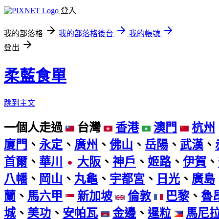
登入
我的部落格
我的部落格後台
我的帳號
登出
柔藍食單
跳到主文
一個人走過
台灣
香港
澳門
杭州
廈門
、
永定
、
廣州
、
佛山
、
岳陽
、
武漢
、
首爾
、
華川
大阪
、
神戶
、
姬路
、
伊賀
、
八幡
、
岡山
、
丸龜
、
宇都宮
、
日光
、
廣島
蘭
、
馬六甲
新加坡
倫敦
巴黎
、
魯
城
、
美功
、
安帕瓦
金邊
、
暹粒
馬尼