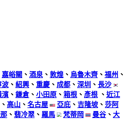
、
嘉峪關
、
酒泉
、
敦煌
、
烏魯木齊
、
福州
、
寧波
、
紹興
、
重慶
、
成都
、
深圳
、
長沙
橫濱
、
鎌倉
、
小田原
、
箱根
、
彥根
、
近江
、
高山
、
名古屋
亞庇
、
吉隆坡
、
莎阿
隆那
、
翡冷翠
、
羅馬
梵蒂岡
曼谷
、
大