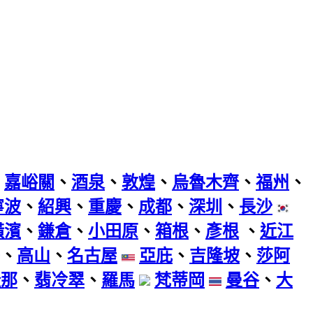
、
嘉峪關
、
酒泉
、
敦煌
、
烏魯木齊
、
福州
、
寧波
、
紹興
、
重慶
、
成都
、
深圳
、
長沙
橫濱
、
鎌倉
、
小田原
、
箱根
、
彥根
、
近江
、
高山
、
名古屋
亞庇
、
吉隆坡
、
莎阿
隆那
、
翡冷翠
、
羅馬
梵蒂岡
曼谷
、
大