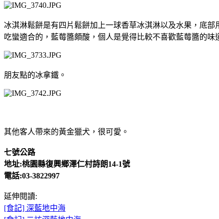
冰淇淋鬆餅是有四片鬆餅加上一球香草冰淇淋以及水果，底部
吃蠻適合的，藍莓醬頗酸，個人是覺得比較不喜歡藍莓醬的味
朋友點的冰拿鐵。
其他客人帶來的黃金獵犬，很可愛。
七號公路
地址:桃園縣復興鄉澤仁村詩朗14-1號
電話:03-3822997
延伸閱讀:
[食記] 深藍地中海