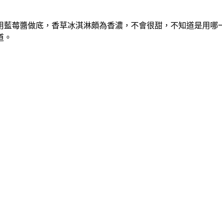
用藍莓醬做底，香草冰淇淋頗為香濃，不會很甜，不知道是用哪
道。