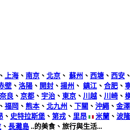
、
上海
、
南京
、
北京
、
蘇州
、
西塘
、
西安
赤壁
、
洛陽
、
開封
、
揚州
、
鎮江
、
合肥
、
奈良
、
京都
、
宇治
、
東京
、
川越
、
川崎
、
、
福岡
、
熊本
、
北九州
、
下關
、
沖繩
、
金澤
昂
、
史特拉斯堡
、
第戎
、
里昂
米蘭
、
波
拉
、
長灘島
..的美食、旅行與生活...