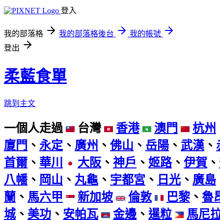
登入
我的部落格
我的部落格後台
我的帳號
登出
柔藍食單
跳到主文
一個人走過
台灣
香港
澳門
杭州
廈門
、
永定
、
廣州
、
佛山
、
岳陽
、
武漢
、
首爾
、
華川
大阪
、
神戶
、
姬路
、
伊賀
、
八幡
、
岡山
、
丸龜
、
宇都宮
、
日光
、
廣島
蘭
、
馬六甲
新加坡
倫敦
巴黎
、
魯
城
、
美功
、
安帕瓦
金邊
、
暹粒
馬尼