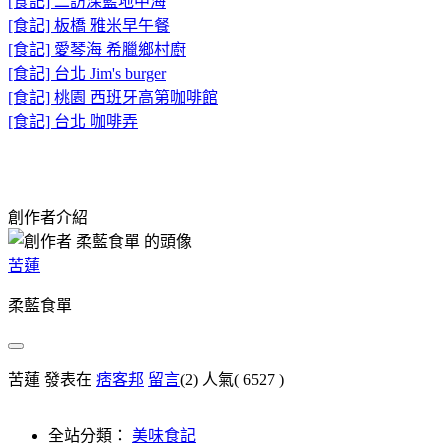
[食記] 二訪深藍地中海
[食記] 板橋 雅米早午餐
[食記] 愛琴海 希臘鄉村廚
[食記] 台北 Jim's burger
[食記] 桃園 西班牙高第咖啡館
[食記] 台北 咖啡弄
創作者介紹
苦蓮
柔藍食單
苦蓮 發表在
痞客邦
留言
(2)
人氣(
6527
)
全站分類：
美味食記