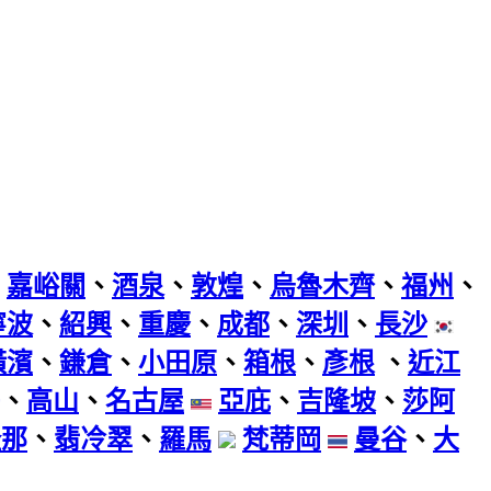
、
嘉峪關
、
酒泉
、
敦煌
、
烏魯木齊
、
福州
、
寧波
、
紹興
、
重慶
、
成都
、
深圳
、
長沙
橫濱
、
鎌倉
、
小田原
、
箱根
、
彥根
、
近江
、
高山
、
名古屋
亞庇
、
吉隆坡
、
莎阿
隆那
、
翡冷翠
、
羅馬
梵蒂岡
曼谷
、
大