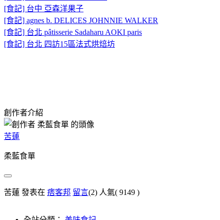
[食記] 台中 亞森洋果子
[食記] agnes b. DELICES JOHNNIE WALKER
[食記] 台北 pâtisserie Sadaharu AOKI paris
[食記] 台北 四訪15區法式烘焙坊
創作者介紹
苦蓮
柔藍食單
苦蓮 發表在
痞客邦
留言
(2)
人氣(
9149
)
全站分類：
美味食記