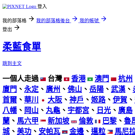
登入
我的部落格
我的部落格後台
我的帳號
登出
柔藍食單
跳到主文
一個人走過
台灣
香港
澳門
杭州
廈門
、
永定
、
廣州
、
佛山
、
岳陽
、
武漢
、
首爾
、
華川
大阪
、
神戶
、
姬路
、
伊賀
、
八幡
、
岡山
、
丸龜
、
宇都宮
、
日光
、
廣島
蘭
、
馬六甲
新加坡
倫敦
巴黎
、
魯
城
、
美功
、
安帕瓦
金邊
、
暹粒
馬尼