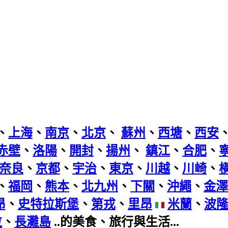
、
上海
、
南京
、
北京
、
蘇州
、
西塘
、
西安
赤壁
、
洛陽
、
開封
、
揚州
、
鎮江
、
合肥
、
奈良
、
京都
、
宇治
、
東京
、
川越
、
川崎
、
、
福岡
、
熊本
、
北九州
、
下關
、
沖繩
、
金澤
昂
、
史特拉斯堡
、
第戎
、
里昂
米蘭
、
波
拉
、
長灘島
..的美食、旅行與生活...