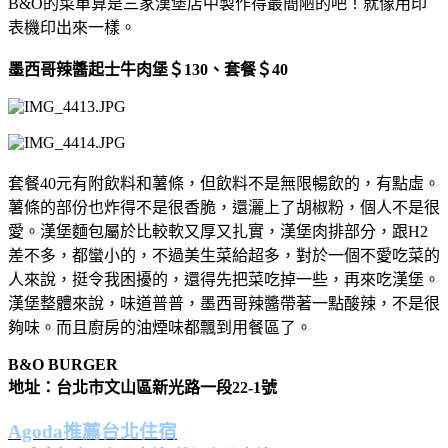
B&O的菜單算是三家漢堡店中製作得最簡陋的吧！就像用印
表機印出來一樣。
墨西哥辣醬起士牛肉堡＄130、套餐＄40
套餐40元有附飲料和薯條，但飲料不是無限暢飲的，有點虛。
薯條的部份也炸得不是很香脆，還灑上了胡椒粉，個人不是很
愛。漢堡麵包屬於比較軟又厚又扎實，漢堡肉排部分，跟H2
差不多，都蠻小的，不過美生菜給超多，對於一個不愛吃菜的
人來說，挺令我困擾的，還得先把菜吃掉一些，再來吃漢堡。
漢堡整體來說，味道普普，墨西哥辣醬帶著一點酸辣，不是很
夠味。而且廚房的油煙味都飄到用餐區了。
B&O BURGER
地址：台北市文山區新光路一段22-1號
Agoda推薦台北住宿