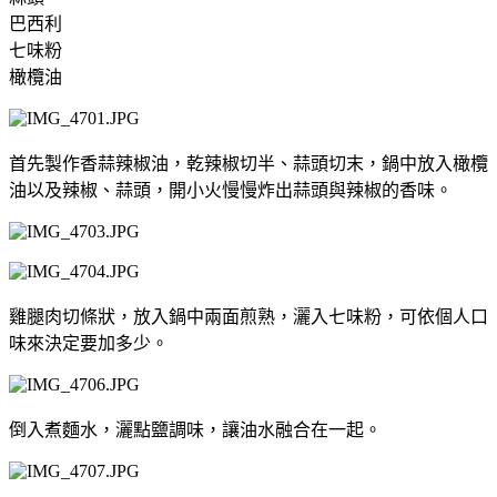
巴西利
七味粉
橄欖油
首先製作香蒜辣椒油，乾辣椒切半、蒜頭切末，鍋中放入橄欖
油以及辣椒、蒜頭，開小火慢慢炸出蒜頭與辣椒的香味。
雞腿肉切條狀，放入鍋中兩面煎熟，灑入七味粉，可依個人口
味來決定要加多少。
倒入煮麵水，灑點鹽調味，讓油水融合在一起。