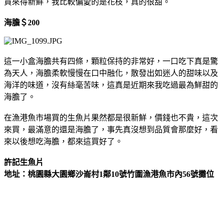
買來得新鮮，我比較偏愛的是花枝，真的很甜。
海膽＄200
這一小盒海膽共有四條，顆粒保持的非常好，一口吃下真是驚
為天人，海膽柔軟慢慢在口中融化，散發出如迷人的甜味以及
海洋的味道，沒有絲毫苦味，這真是近期來我吃過最為鮮甜的
海膽了。
在漁港魚市場買的生魚片果然都是很新鮮，價錢也不貴，這次
來買，最滿意的還是海膽了，事先真沒想到品質會那麼好，看
來以後想吃海膽，都來這買好了。
許記生魚片
地址：桃園縣大園鄉沙崙村1鄰10號竹圍漁港魚市內56號攤位