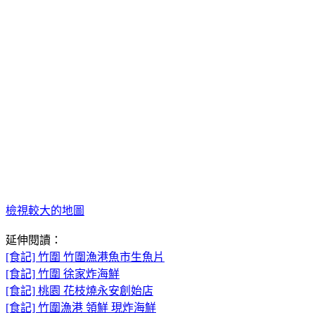
檢視較大的地圖
延伸閱讀：
[食記] 竹圍 竹圍漁港魚市生魚片
[食記] 竹圍 徐家炸海鮮
[食記] 桃園 花枝燒永安創始店
[食記] 竹圍漁港 領鮮 現炸海鮮