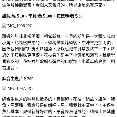
生魚片種類豐富，老闆人又蠻好的，所以還是來買這家。
甜蝦/尾＄10、干貝/顆＄100、花枝卷/卷＄30
甜蝦的甜味非常明顯，相當新鮮，干貝的話則是一大顆切成四
小角，也是蠻鮮甜的，不過稍微炙烤過後，甜味會更加明顯，
因為我們剛好升炭火烤鱸魚，所以也把干貝拿去烤了一下，烤
過的干貝甜味更明顯。花枝卷則是卷了小黃瓜和海苔，我還蠻
喜歡吃的，花枝鮮甜軟韌有彈性的口感加上小黃瓜的爽脆，相
當適合。
綜合生魚片＄200
綜合生魚片的種類也挺多的，有蝦卵、花枝、鮪魚、旗魚、鮭
魚，另兩種一種應該是紅魽吧，另一種我就不清楚了。不過生
魚片基本上都蠻新鮮好吃的，畢竟是漁港買的，總是比在其他