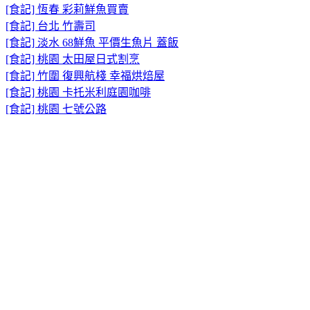
[食記] 恆春 彩莉鮮魚買賣
[食記] 台北 竹壽司
[食記] 淡水 68鮮魚 平價生魚片 蓋飯
[食記] 桃園 太田屋日式割烹
[食記] 竹圍 復興航棧 幸福烘焙屋
[食記] 桃園 卡托米利庭園咖啡
[食記] 桃園 七號公路