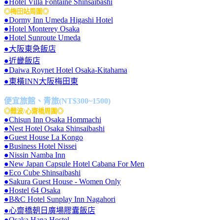
●Hotel Villa Fontaine Shinsaibashi
◎梅田站周圍◎
●Dormy Inn Umeda Higashi Hotel
●Hotel Monterey Osaka
●Hotel Sunroute Umeda
●大阪東急飯店
●近畿飯店
●Daiwa Roynet Hotel Osaka-Kitahama
●東橫INN大阪梅田東
便宜旅館、青旅(NT$300~1500)
◎難波/心齋橋周圍◎
●Chisun Inn Osaka Hommachi
●Nest Hotel Osaka Shinsaibashi
●Guest House La Kongo
●Business Hotel Nissei
●Nissin Namba Inn
●New Japan Capsule Hotel Cabana For Men
●Eco Cube Shinsaibashi
●Sakura Guest House - Women Only
●Hostel 64 Osaka
●B&C Hotel Sunplay Inn Nagahori
●心齋橋朝日廣場膠囊飯店
●Osaka Hana Hostel