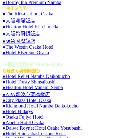
●Dormy Inn Premium Namba
◎梅田站周圍◎
●The Ritz-Carlton, Osaka
●大阪洲際飯店
●Hearton Hotel Kita Umeda
●大阪希爾頓飯店
●阪急國際飯店
●The Westin Osaka Hotel
●Hotel Elsereine Osaka
中價位旅館(NT$1500~3000)
◎難波/心齋橋周圍◎
●Hotel Relief Namba Daikokucho
●Hotel Trusty Shinsaibashi
●Hearton Hotel Minami Senba
●APA難波心齋橋飯店
●City Plaza Hotel Osaka
●Richmond Hotel Namba Daikokucho
●Hotel Hillarys
●Osaka Fujiya Hotel
●Arietta Hotel Osaka
●Daiwa Roynet Hotel Osaka Yotsubashi
●Hotel Shinsaibashi Lions Rock