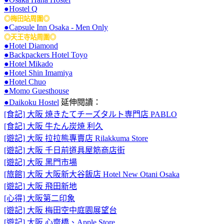
●Hostel Q
◎梅田站周圍◎
●Capsule Inn Osaka - Men Only
◎天王寺站周圍◎
●Hotel Diamond
●Backpackers Hotel Toyo
●Hotel Mikado
●Hotel Shin Imamiya
●Hotel Chuo
●Momo Guesthouse
●Daikoku Hostel
延伸閱讀：
[食記] 大阪 焼きたてチーズタルト専門店 PABLO
[食記] 大阪 牛たん炭焼 利久
[遊記] 大阪 拉拉熊專賣店 Rilakkuma Store
[遊記] 大阪 千日前道具屋筋商店街
[遊記] 大阪 黑門市場
[旅館] 大阪 大阪新大谷飯店 Hotel New Otani Osaka
[遊記] 大阪 飛田新地
[心得] 大阪第二印象
[遊記] 大阪 梅田空中庭園展望台
[遊記] 大阪 心齋橋、Apple Store