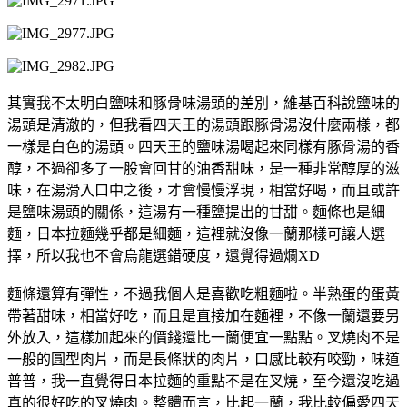
其實我不太明白鹽味和豚骨味湯頭的差別，維基百科說鹽味的
湯頭是清澈的，但我看四天王的湯頭跟豚骨湯沒什麼兩樣，都
一樣是白色的湯頭。四天王的鹽味湯喝起來同樣有豚骨湯的香
醇，不過卻多了一股會回甘的油香甜味，是一種非常醇厚的滋
味，在湯滑入口中之後，才會慢慢浮現，相當好喝，而且或許
是鹽味湯頭的關係，這湯有一種鹽提出的甘甜。麵條也是細
麵，日本拉麵幾乎都是細麵，這裡就沒像一蘭那樣可讓人選
擇，所以我也不會烏龍選錯硬度，還覺得過爛XD
麵條還算有彈性，不過我個人是喜歡吃粗麵啦。半熟蛋的蛋黃
帶著甜味，相當好吃，而且是直接加在麵裡，不像一蘭還要另
外放入，這樣加起來的價錢還比一蘭便宜一點點。叉燒肉不是
一般的圓型肉片，而是長條狀的肉片，口感比較有咬勁，味道
普普，我一直覺得日本拉麵的重點不是在叉燒，至今還沒吃過
真的很好吃的叉燒肉。整體而言，比起一蘭，我比較偏愛四天