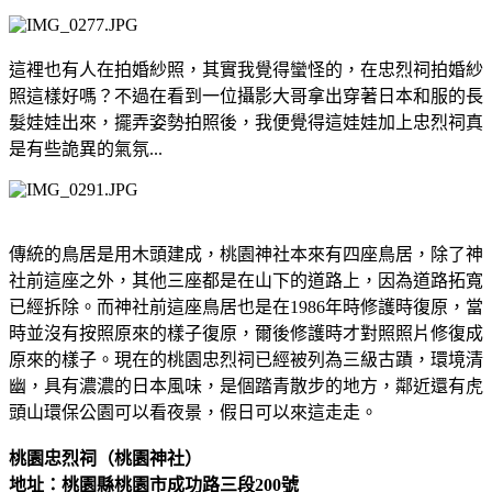
這裡也有人在拍婚紗照，其實我覺得蠻怪的，在忠烈祠拍婚紗
照這樣好嗎？不過在看到一位攝影大哥拿出穿著日本和服的長
髮娃娃出來，擺弄姿勢拍照後，我便覺得這娃娃加上忠烈祠真
是有些詭異的氣氛...
傳統的鳥居是用木頭建成，桃園神社本來有四座鳥居，除了神
社前這座之外，其他三座都是在山下的道路上，因為道路拓寬
已經拆除。而神社前這座鳥居也是在1986年時修護時復原，當
時並沒有按照原來的樣子復原，爾後修護時才對照照片修復成
原來的樣子。現在的桃園忠烈祠已經被列為三級古蹟，環境清
幽，具有濃濃的日本風味，是個踏青散步的地方，鄰近還有虎
頭山環保公園可以看夜景，假日可以來這走走。
桃園忠烈祠（桃園神社）
地址：桃園縣桃園市成功路三段200號