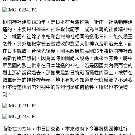
桃園神社建於1938年，是日本在台灣推動一街庄一社活動時建
造的，主要是想透過神社來取代廟宇，成為台灣的社會精神中
心，桃園神社除了奉祀和台灣神社相同的造化三神、能久親王
之外，另外加祀掌管五穀豐收的豐受大御神以及明治天皇。而
在日本戰敗，台灣光復後，國民政府於民國35年將桃園神社改
為新竹縣忠烈祠，因為當時桃園尚未設縣。說來也有趣，將中
華民國的烈士供奉在日本建造的神社，若是因國共內戰而亡的
烈士那尚說得過去，那如果是對日抗戰而犧牲的軍士，被葬在
敵軍建造的神社裡恭奉，地下有知不知道是什麼感觸？不過我
也不清楚桃園忠烈祠中的先烈們是如何犧牲，所以也不便猜
測。
而後在1972年，中日斷交後，本來政府下令要將桃園神社拆